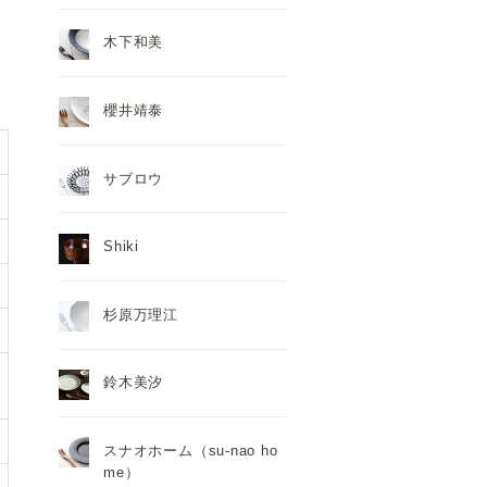
木下和美
櫻井靖泰
サブロウ
Shiki
杉原万理江
鈴木美汐
スナオホーム（su-nao ho
me）