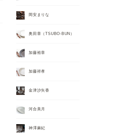
岡安まりな
奥田章（TSUBO-BUN）
加藤裕章
加藤祥孝
金津沙矢香
河合美月
神澤麻紀