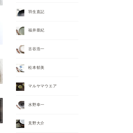
羽生直記
福井亜紀
古谷浩一
松本郁美
マルヤマウエア
水野幸一
見野大介