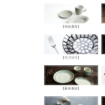
河合美月
サブロウ
鈴木美汐