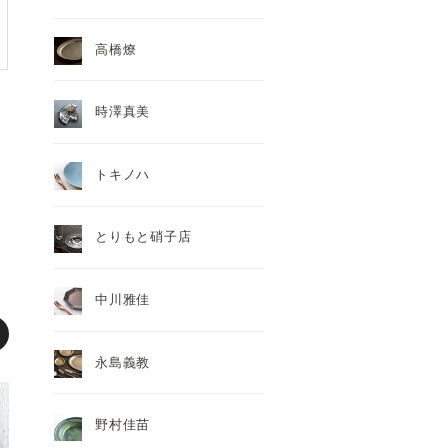
高橋燎
時澤真美
トキノハ
とりもと硝子店
中川雅佳
永島義教
野村佳苗