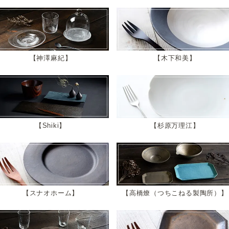
神澤麻紀
木下和美
Shiki
杉原万理江
スナオホーム
高橋燎（つちこねる製陶所）