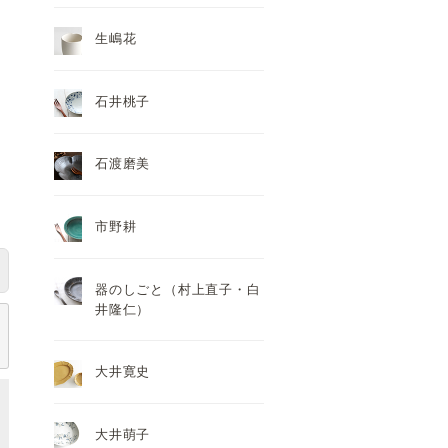
生嶋花
石井桃子
石渡磨美
市野耕
器のしごと（村上直子・白
井隆仁）
大井寛史
大井萌子