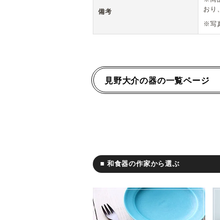
おり
備考
※写
見野大介の器の一覧ページ
■ 和食器の作家から選ぶ