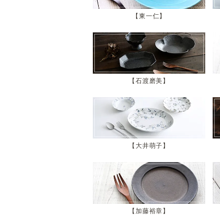
東一仁
石渡磨美
大井萌子
加藤裕章