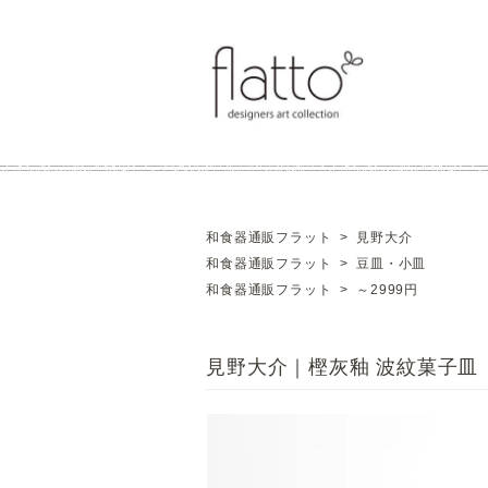
和食器通販フラット
>
見野大介
和食器通販フラット
>
豆皿・小皿
和食器通販フラット
>
～2999円
見野大介｜樫灰釉 波紋菓子皿