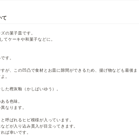
いて
ーズの菓子皿です。
皿としてケーキや和菓子などに。
。
いです。
ですが、この凹凸で食材とお皿に隙間ができるため、揚げ物なども最後ま
すよ。
合した樫灰釉（かしばいゆう）。
のある色味。
つ異なります。
」と呼ばれるヒビ模様が入っています。
味などが入り込み貫入が目立ってきます。
ければ幸いです。