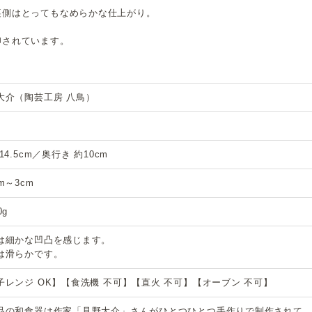
裏側はとってもなめらかな仕上がり。
印されています。
大介（陶芸工房 八鳥）
14.5cm／奥行き 約10cm
m～3cm
0g
は細かな凹凸を感じます。
は滑らかです。
子レンジ OK】【食洗機 不可】【直火 不可】【オーブン 不可】
品の和食器は作家「見野大介」さんがひとつひとつ手作りで制作されて