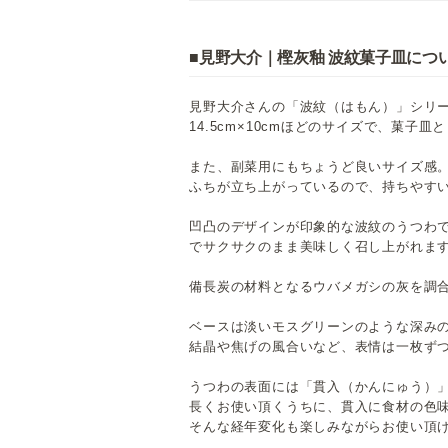
■見野大介｜樫灰釉 波紋菓子皿につ
見野大介さんの「波紋（はもん）」シリ
14.5cm×10cmほどのサイズで、菓子
また、副菜用にもちょうど良いサイズ感
ふちが立ち上がっているので、持ちやす
凹凸のデザインが印象的な波紋のうつわ
でサクサクのまま美味しく召し上がれま
備長炭の材料となるウバメガシの灰を調
ベースは淡いモスグリーンのような深み
結晶や焦げの風合いなど、表情は一枚ず
うつわの表面には「貫入（かんにゅう）
長くお使い頂くうちに、貫入に食材の色
そんな経年変化も楽しみながらお使い頂