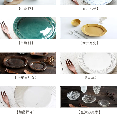
生嶋花
石井桃子
市野耕
大井寛史
岡安まりな
奥田章
加藤祥孝
金津沙矢香