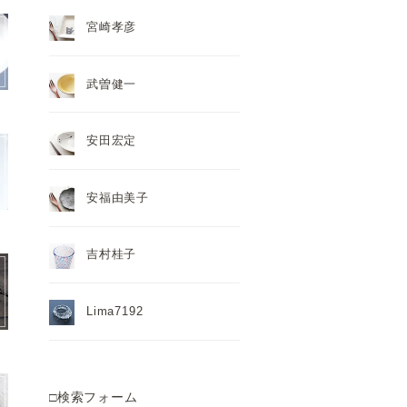
宮崎孝彦
武曽健一
安田宏定
安福由美子
吉村桂子
Lima7192
□検索フォーム