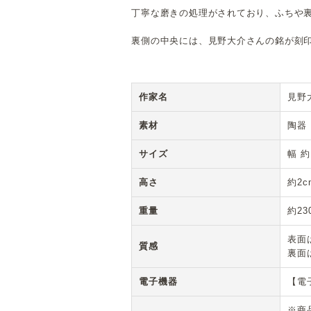
丁寧な磨きの処理がされており、ふちや
裏側の中央には、見野大介さんの銘が刻
作家名
見野
素材
陶器
サイズ
幅 約
高さ
約2c
重量
約23
表面
質感
裏面
電子機器
【電
※商