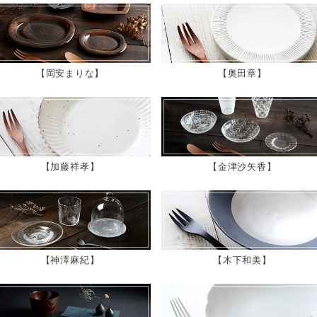
岡安まりな
奥田章
加藤祥孝
金津沙矢香
神澤麻紀
木下和美