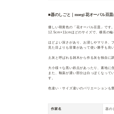
■器のしごと｜moegi 花オーバル豆
優しい萌黄色の「花オーバル豆皿」です
12.5cm×11cmほどのサイズで、横長の
ほどよい深さがあり、お浸しやマリネ、
見た目よりも容量があって使い勝手も良
土灰と呼ばれる雑木から作る灰を独自に調
大小様々な黒い鉄点があったり、素地に
また、釉薬が濃い部分は白っぽくなって
す。
色違い・サイズ違いのバリエーションも
作家名
器の