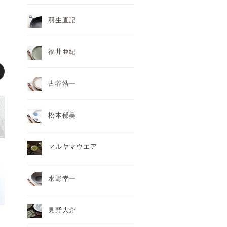
羽生直記
福井亜紀
古谷浩一
松本郁美
マルヤマウエア
水野幸一
見野大介