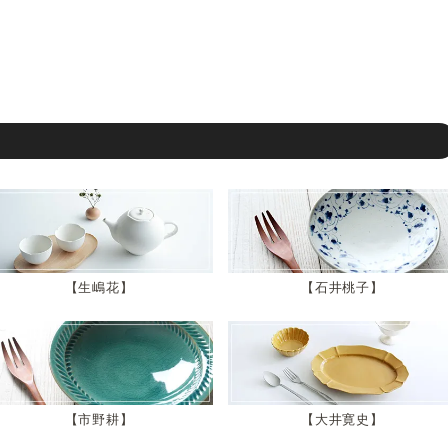
生嶋花
石井桃子
市野耕
大井寛史