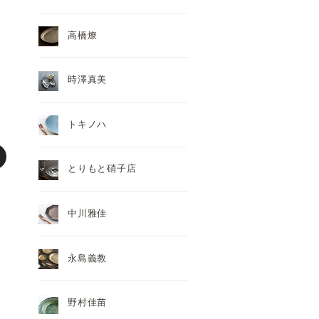
高橋燎
時澤真美
トキノハ
とりもと硝子店
中川雅佳
永島義教
野村佳苗