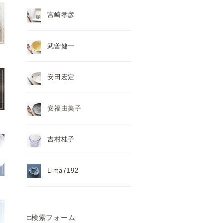
宮崎孝彦
武曽健一
安田宏定
安福由美子
吉村桂子
Lima7192
□検索フォーム