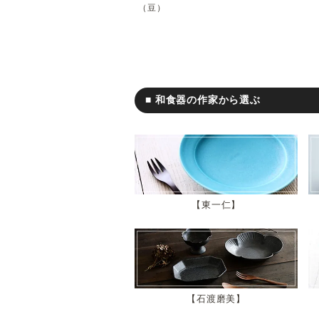
（豆）
■ 和食器の作家から選ぶ
東一仁
石渡磨美