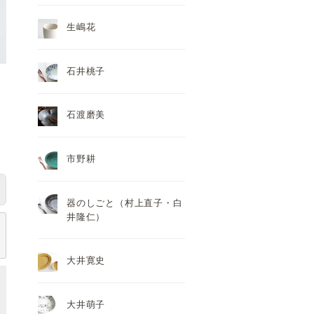
生嶋花
石井桃子
石渡磨美
市野耕
器のしごと（村上直子・白
井隆仁）
大井寛史
大井萌子