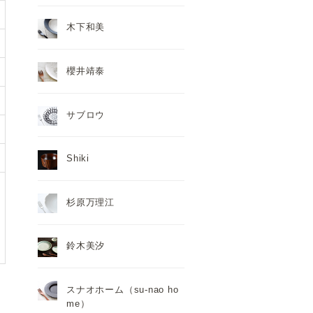
木下和美
櫻井靖泰
サブロウ
Shiki
杉原万理江
鈴木美汐
スナオホーム（su-nao ho
me）