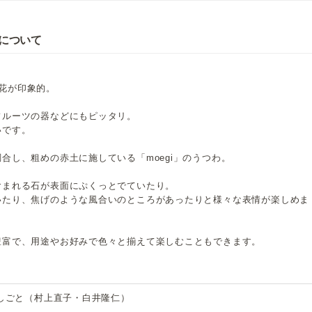
皿について
。
輪花が印象的。
フルーツの器などにもピッタリ。
いです。
合し、粗めの赤土に施している「moegi」のうつわ。
含まれる石が表面にぷくっとでていたり。
いたり、焦げのような風合いのところがあったりと様々な表情が楽しめま
豊富で、用途やお好みで色々と揃えて楽しむこともできます。
しごと（村上直子・白井隆仁）