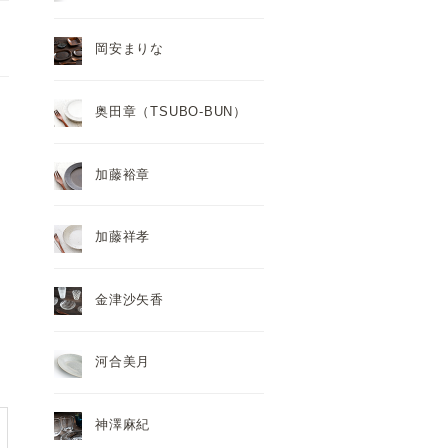
岡安まりな
奥田章（TSUBO-BUN）
加藤裕章
加藤祥孝
金津沙矢香
河合美月
神澤麻紀