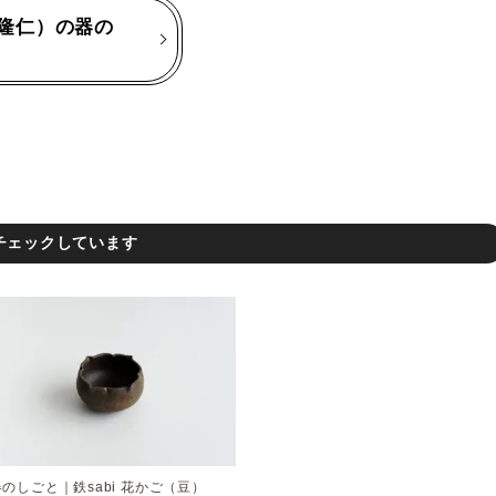
隆仁）の器の
チェックしています
器のしごと｜鉄sabi 花かご（豆）