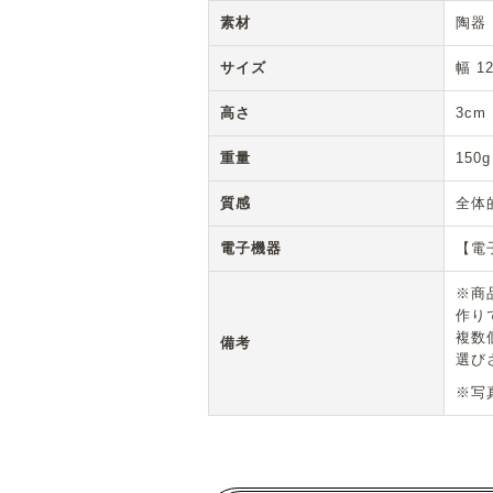
素材
陶器
サイズ
幅 1
高さ
3cm
重量
150g
質感
全体
電子機器
【電
※商
作り
複数
備考
選び
※写