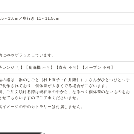
2.5～13cm／奥行き 11～11.5cm
的にややザラッとしています。
子レンジ 可】【食洗機 不可】【直火 不可】【オーブン 不可】
品の器は「器のしごと（村上直子・白井隆仁）」さんがひとつひとつ手
で制作されており、個体差が大きくでる場合がございます。
個、ご注文頂ける際は現在庫の中から、なるべく個体差のないものをお
させてもらいますのでご了承くださいませ。
真イメージの中のカトラリーは付属しません。