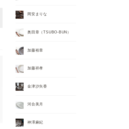
岡安まりな
奥田章（TSUBO-BUN）
加藤裕章
加藤祥孝
金津沙矢香
河合美月
神澤麻紀