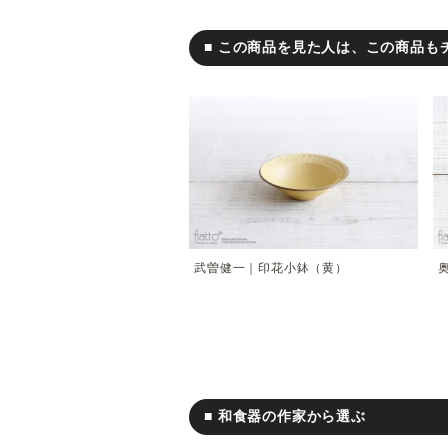
■ この商品を見た人は、この商品も
武曽健一｜印花小鉢（黄）
■ 和食器の作家から選ぶ