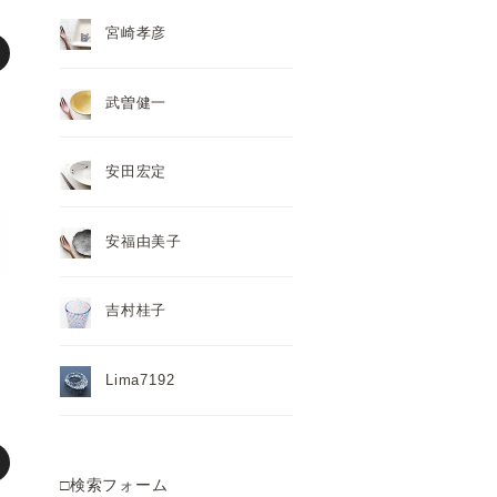
宮崎孝彦
武曽健一
安田宏定
安福由美子
吉村桂子
Lima7192
□検索フォーム