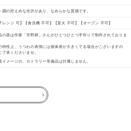
ト調の控えめな光沢があり、なめらかな質感です。
子レンジ 可】【食洗機 不可】【直火 不可】【オーブン 不可】
品の器は作家「市野耕」さんがひとつひとつ手作りで制作されておりま
の特性上、うつわの表情には個体差が大きくでる場合がございますの
ご了承くださいませ。
真イメージの、カトラリー等備品は付属しません。