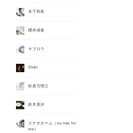
木下和美
櫻井靖泰
サブロウ
Shiki
杉原万理江
鈴木美汐
スナオホーム（su-nao ho
me）