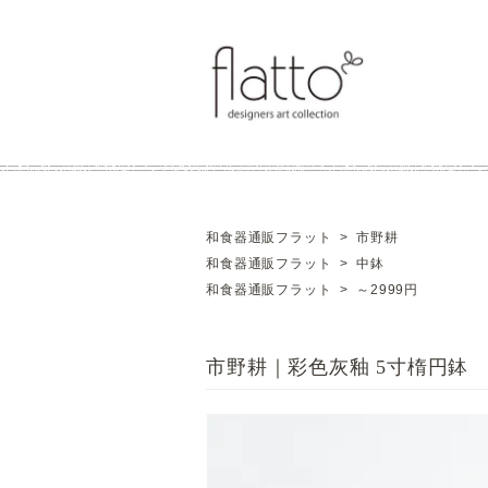
和食器通販フラット
>
市野耕
和食器通販フラット
>
中鉢
和食器通販フラット
>
～2999円
市野耕｜彩色灰釉 5寸楕円鉢