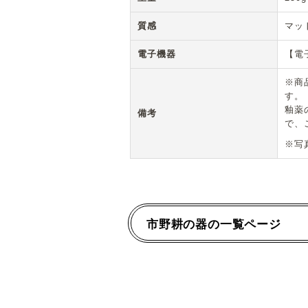
質感
マッ
電子機器
【電
※商
す。
釉薬
備考
で、
※写
市野耕の器の一覧ページ