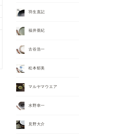
羽生直記
福井亜紀
古谷浩一
松本郁美
マルヤマウエア
水野幸一
見野大介