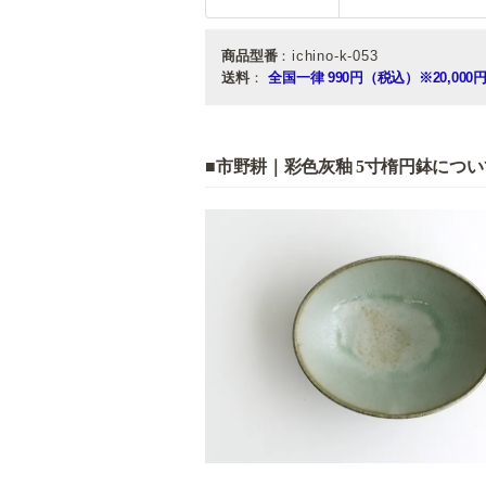
商品型番
：ichino-k-053
送料
：
全国一律 990円（税込）
※20,0
■市野耕｜彩色灰釉 5寸楕円鉢につい