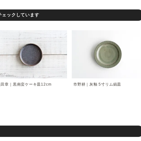
チェックしています
奥田章｜黒南蛮ケーキ皿12cm
市野耕｜灰釉 5寸リム鎬皿