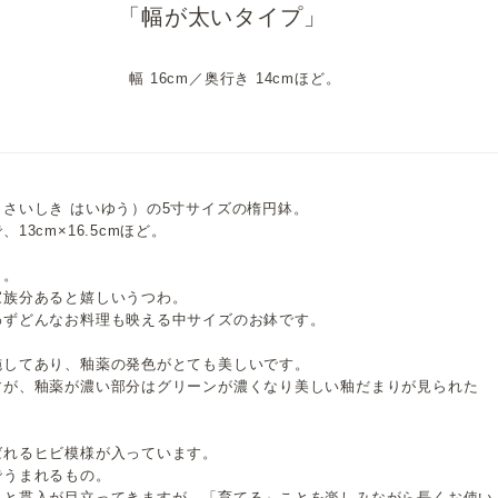
「幅が太いタイプ」
幅 16cm／奥行き 14cmほど。
さいしき はいゆう）の5寸サイズの楕円鉢。
3cm×16.5cmほど。
も。
家族分あると嬉しいうつわ。
わずどんなお料理も映える中サイズのお鉢です。
施してあり、釉薬の発色がとても美しいです。
すが、釉薬が濃い部分はグリーンが濃くなり美しい釉だまりが見られた
ばれるヒビ模様が入っています。
でうまれるもの。
々と貫入が目立ってきますが、「育てる」ことを楽しみながら長くお使い