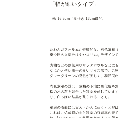
「幅が細いタイプ」
幅 16.5cm／奥行き 13cmほど。
たわんだフォルムが特徴的な、彩色灰釉（
※今回の入荷分はややスリムなデザインで、1
煮物などの副菜用やサラダボウルなどに
なにかと使い勝手の良いサイズ感で、ご
グレーグリーンの発色が美しく、和洋問
彩色灰釉の器は、灰釉の下地に白化粧を
松の木の灰を調合した釉薬を施していま
り、白っぽい結晶が見られることも。
釉薬の表面には貫入（かんにゅう）と呼
これは、焼成時の土と釉薬の収縮率の差
使い込むほどに、お料理の色が入って段