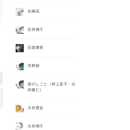
生嶋花
石井桃子
石渡磨美
市野耕
器のしごと（村上直子・白
井隆仁）
大井寛史
大井萌子