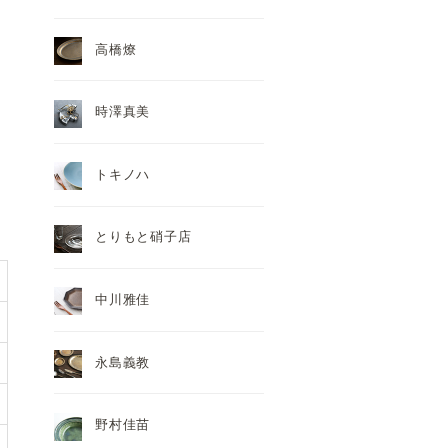
高橋燎
時澤真美
トキノハ
とりもと硝子店
中川雅佳
永島義教
野村佳苗