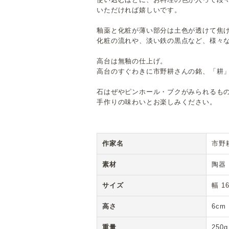
いただければ嬉しいです。
釉薬と化粧が薄い部分は土色が透けて焦
化粧の流れや、淡い鉄の黒点など、様々
高台は無釉の仕上げ。
高台のすぐわきに市野耕さんの銘、「耕
石はぜやピンホール・ブクがみられるも
手作りの味わいとお楽しみください。
作家名
市野
素材
陶器
サイズ
幅 1
高さ
6cm
重量
250g