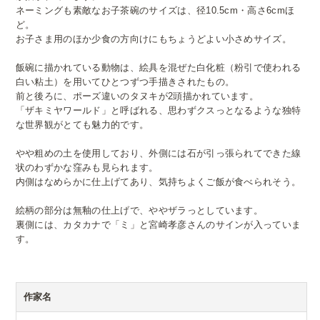
ネーミングも素敵なお子茶碗のサイズは、径10.5cm・高さ6cmほ
ど。
お子さま用のほか少食の方向けにもちょうどよい小さめサイズ。
飯碗に描かれている動物は、絵具を混ぜた白化粧（粉引で使われる
白い粘土）を用いてひとつずつ手描きされたもの。
前と後ろに、ポーズ違いのタヌキが2頭描かれています。
「ザキミヤワールド」と呼ばれる、思わずクスっとなるような独特
な世界観がとても魅力的です。
やや粗めの土を使用しており、外側には石が引っ張られてできた線
状のわずかな窪みも見られます。
内側はなめらかに仕上げてあり、気持ちよくご飯が食べられそう。
絵柄の部分は無釉の仕上げで、ややザラっとしています。
裏側には、カタカナで「ミ」と宮崎孝彦さんのサインが入っていま
す。
作家名