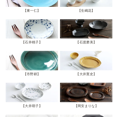
東一仁
生嶋花
石井桃子
石渡磨美
市野耕
大井寛史
大井萌子
岡安まりな