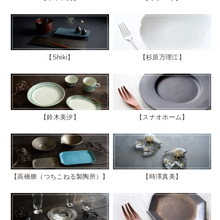
Shiki
杉原万理江
鈴木美汐
スナオホーム
高橋燎（つちこねる製陶所）
時澤真美