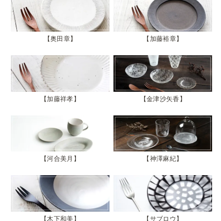
奥田章
加藤裕章
加藤祥孝
金津沙矢香
河合美月
神澤麻紀
木下和美
サブロウ