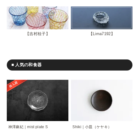
吉村桂子
Lima7192
■ 人気の和食器
神澤麻紀｜mist plate S
Shiki｜小皿（ケヤキ）