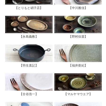
とりもと硝子店
中川雅佳
永島義教
野村佳苗
羽生直記
福井亜紀
古谷浩一
マルヤマウエア