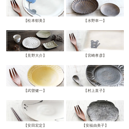
松本郁美
水野幸一
見野大介
宮崎孝彦
武曽健一
村上直子
安田宏定
安福由美子