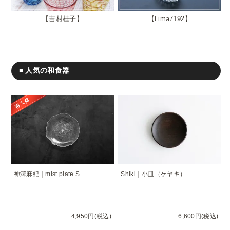
吉村桂子
Lima7192
■ 人気の和食器
神澤麻紀｜mist plate S
Shiki｜小皿（ケヤキ）
4,950円(税込)
6,600円(税込)