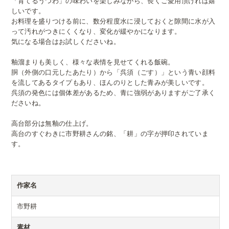
「育てるうつわ」の味わいを楽しみながら、長くご愛用頂ければ嬉
しいです。
お料理を盛りつける前に、数分程度水に浸しておくと隙間に水が入
って汚れがつきにくくなり、変化が緩やかになります。
気になる場合はお試しくださいね。
釉溜まりも美しく、様々な表情を見せてくれる飯碗。
胴（外側の口元したあたり）から「呉須（ごす）」という青い顔料
を流してあるタイプもあり、ほんのりとした青みが美しいです。
呉須の発色には個体差があるため、青に強弱がありますがご了承く
ださいね。
高台部分は無釉の仕上げ。
高台のすぐわきに市野耕さんの銘、「耕」の字が押印されていま
す。
作家名
市野耕
素材