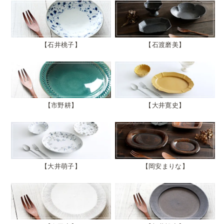
石井桃子
石渡磨美
市野耕
大井寛史
大井萌子
岡安まりな