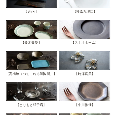
Shiki
杉原万理江
鈴木美汐
スナオホーム
高橋燎（つちこねる製陶所）
時澤真美
とりもと硝子店
中川雅佳