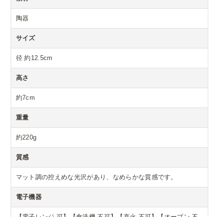
陶器
サイズ
径 約12.5cm
高さ
約7cm
重量
約220g
質感
マット調の控えめな光沢があり、なめらかな質感です。
電子機器
【電子レンジ 可】【食洗機 不可】【直火 不可】【オーブン 不