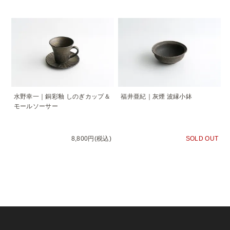
水野幸一｜銅彩釉 しのぎカップ＆
福井亜紀｜灰煙 波縁小鉢
モールソーサー
8,800円(税込)
SOLD OUT