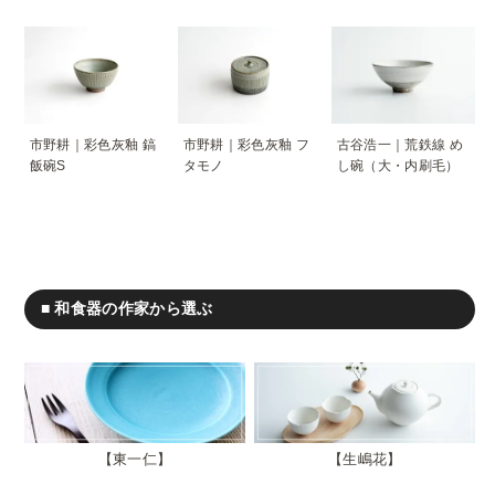
市野耕｜彩色灰釉 鎬
市野耕｜彩色灰釉 フ
古谷浩一｜荒鉄線 め
飯碗S
タモノ
し碗（大・内刷毛）
■ 和食器の作家から選ぶ
東一仁
生嶋花