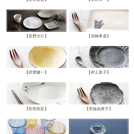
見野大介
宮崎孝彦
武曽健一
村上直子
安田宏定
安福由美子