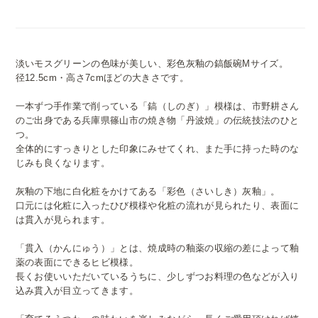
淡いモスグリーンの色味が美しい、彩色灰釉の鎬飯碗Mサイズ。
径12.5cm・高さ7cmほどの大きさです。
一本ずつ手作業で削っている「鎬（しのぎ）」模様は、市野耕さん
のご出身である兵庫県篠山市の焼き物「丹波焼」の伝統技法のひと
つ。
全体的にすっきりとした印象にみせてくれ、また手に持った時のな
じみも良くなります。
灰釉の下地に白化粧をかけてある「彩色（さいしき）灰釉」。
口元には化粧に入ったひび模様や化粧の流れが見られたり、表面に
は貫入が見られます。
「貫入（かんにゅう）」とは、焼成時の釉薬の収縮の差によって釉
薬の表面にできるヒビ模様。
長くお使いいただいているうちに、少しずつお料理の色などが入り
込み貫入が目立ってきます。