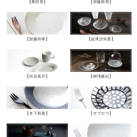
奥田章
加藤裕章
加藤祥孝
金津沙矢香
河合美月
神澤麻紀
木下和美
サブロウ