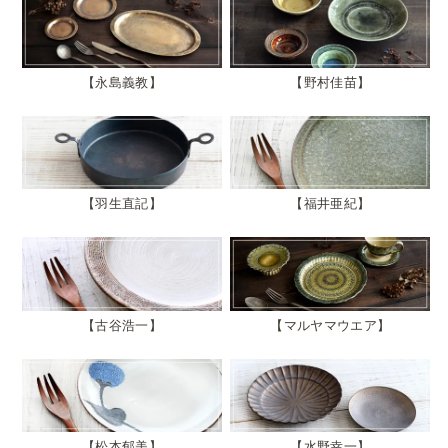
永島義教
野村佳苗
羽生直記
福井亜紀
古谷浩一
マルヤマウエア
松本郁美
水野幸一