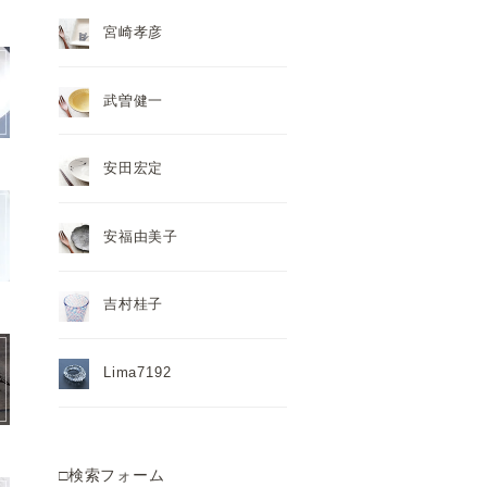
宮崎孝彦
武曽健一
安田宏定
安福由美子
吉村桂子
Lima7192
□検索フォーム