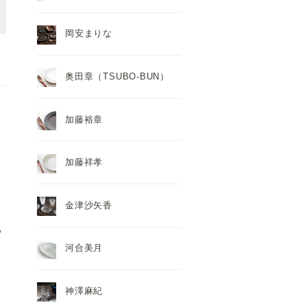
岡安まりな
奥田章（TSUBO-BUN）
加藤裕章
加藤祥孝
金津沙矢香
も
河合美月
神澤麻紀