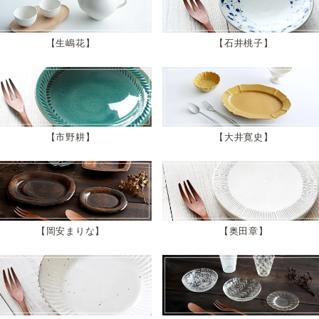
生嶋花
石井桃子
市野耕
大井寛史
岡安まりな
奥田章