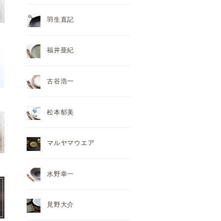
羽生直記
福井亜紀
古谷浩一
松本郁美
マルヤマウエア
水野幸一
見野大介