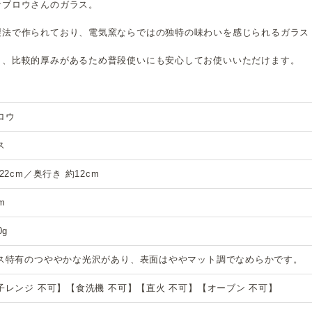
サブロウさんのガラス。
製法で作られており、電気窯ならではの独特の味わいを感じられるガラス
り、比較的厚みがあるため普段使いにも安心してお使いいただけます。
ロウ
ス
22cm／奥行き 約12cm
m
0g
ス特有のつややかな光沢があり、表面はややマット調でなめらかです。
子レンジ 不可】【食洗機 不可】【直火 不可】【オーブン 不可】