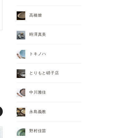
高橋燎
時澤真美
トキノハ
とりもと硝子店
中川雅佳
永島義教
野村佳苗