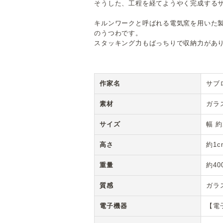
そうした、工程を経てようやく完成する
キルンワークと呼ばれる電気窯を用いた
のうつわです。
スタッキング力もばっちりで収納力があ
作家名
サブ
素材
ガラ
サイズ
幅 約
高さ
約1c
重量
約40
質感
ガラ
電子機器
【電