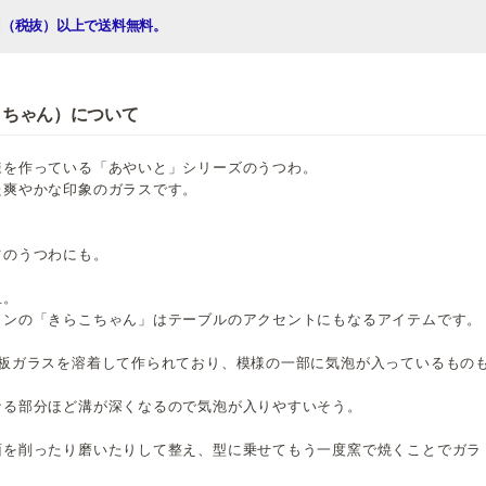
00円（税抜）以上で送料無料。
こちゃん）について
様を作っている「あやいと」シリーズのうつわ。
た爽やかな印象のガラスです。
ツのうつわにも。
皿。
インの「きらこちゃん」はテーブルのアクセントにもなるアイテムです。
の板ガラスを溶着して作られており、模様の一部に気泡が入っているもの
なる部分ほど溝が深くなるので気泡が入りやすいそう。
面を削ったり磨いたりして整え、型に乗せてもう一度窯で焼くことでガラ