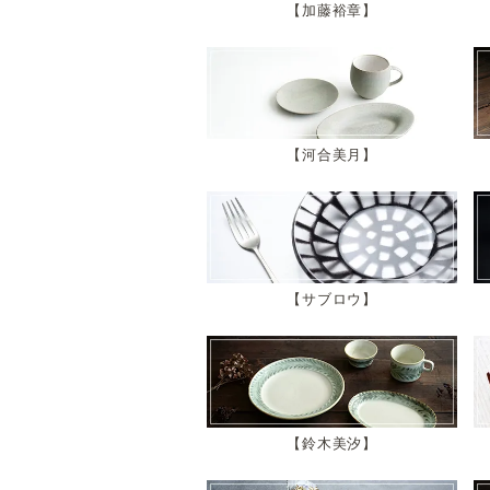
加藤裕章
河合美月
サブロウ
鈴木美汐