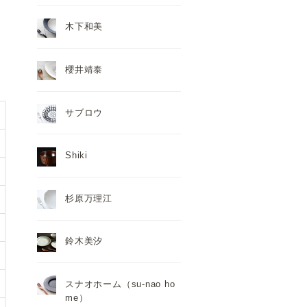
木下和美
櫻井靖泰
サブロウ
Shiki
杉原万理江
鈴木美汐
スナオホーム（su-nao ho
me）