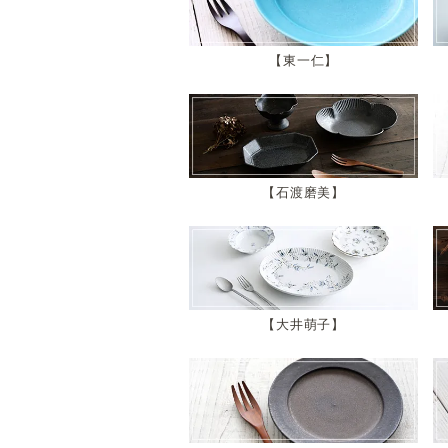
東一仁
石渡磨美
大井萌子