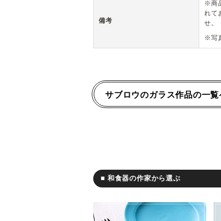
※商
れて
備考
せ。
※写
サブロウのガラス作品の一覧
■ 和食器の作家から選ぶ