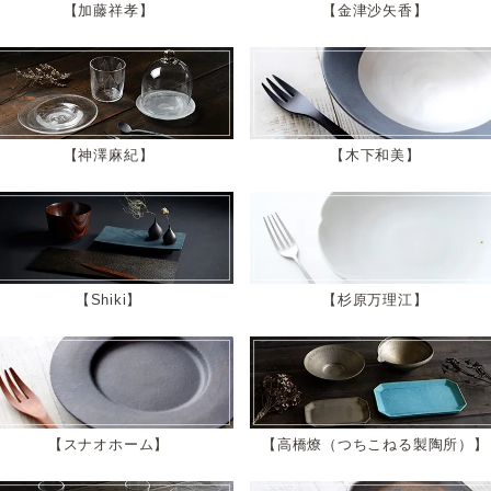
加藤祥孝
金津沙矢香
神澤麻紀
木下和美
Shiki
杉原万理江
スナオホーム
高橋燎（つちこねる製陶所）