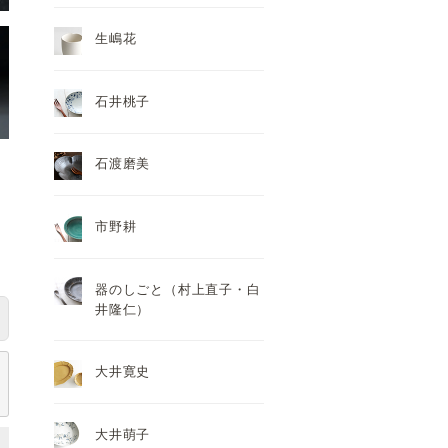
生嶋花
石井桃子
石渡磨美
市野耕
器のしごと（村上直子・白
井隆仁）
大井寛史
大井萌子