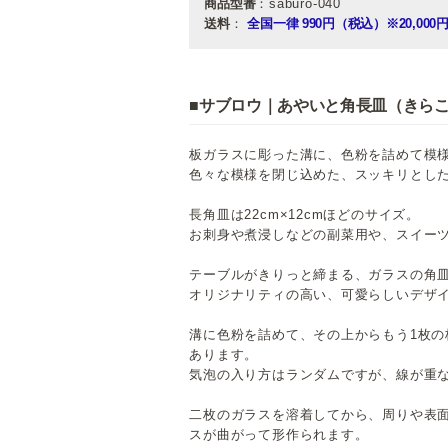
商品型番
：saburo-040
送料
：
全国一律 990円（税込）
※20,0
■サブロウ｜あやいと角長皿（きら
板ガラスに彫った溝に、色粉を詰めて模
色々な模様を閉じ込めた、スッキリとし
長角皿は22cm×12cmほどのサイズ。
お刺身や煮浸しなどの副菜用や、スイー
テーブルがきりっと締まる、ガラスの角
オリジナリティの高い、可愛らしいデザ
溝に色粉を詰めて、その上からもう1枚
あります。
気泡の入り方はランダムですが、線が重
二枚のガラスを溶着してから、周りや表
スが曲がって形作られます。