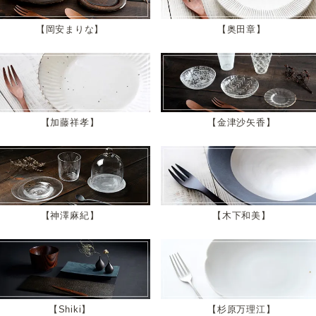
岡安まりな
奥田章
加藤祥孝
金津沙矢香
神澤麻紀
木下和美
Shiki
杉原万理江