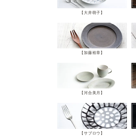
大井萌子
加藤裕章
河合美月
サブロウ