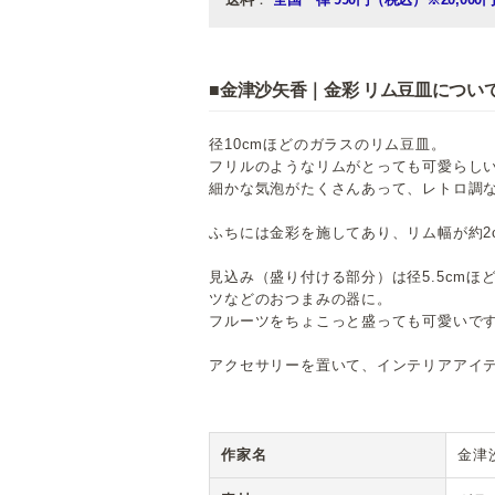
■金津沙矢香｜金彩 リム豆皿につい
径10cmほどのガラスのリム豆皿。
フリルのようなリムがとっても可愛らし
細かな気泡がたくさんあって、レトロ調
ふちには金彩を施してあり、リム幅が約2
見込み（盛り付ける部分）は径5.5cm
ツなどのおつまみの器に。
フルーツをちょこっと盛っても可愛いで
アクセサリーを置いて、インテリアアイ
作家名
金津