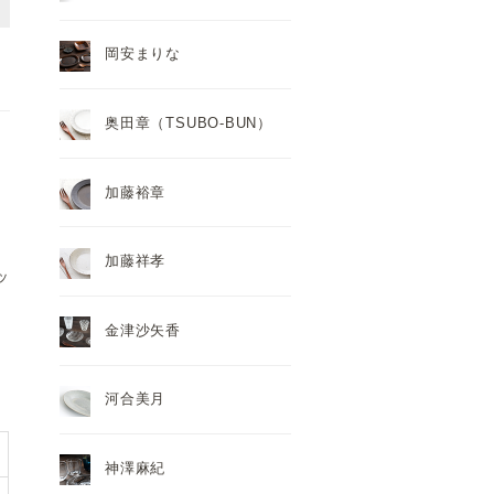
岡安まりな
奥田章（TSUBO-BUN）
加藤裕章
加藤祥孝
ッ
金津沙矢香
河合美月
神澤麻紀