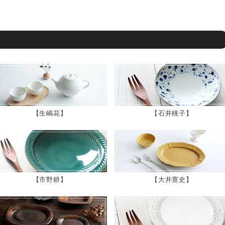
生嶋花
石井桃子
市野耕
大井寛史