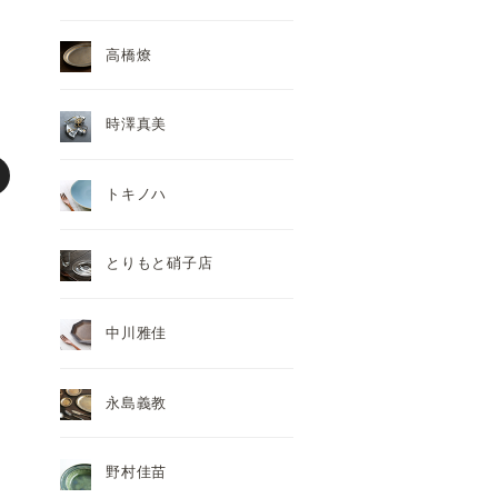
高橋燎
時澤真美
トキノハ
とりもと硝子店
中川雅佳
永島義教
野村佳苗