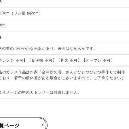
ス
10cm（リム幅 約2cm）
3cm
g
ス特有のつややかな光沢があり、表面はなめらかです。
子レンジ 不可】【食洗機 不可】【直火 不可】【オーブン 不可】
品のガラス作品は作家「金津沙矢香」さんがひとつひとつ手作りで制作
ており、若干の個体差がある場合がございますので、ご了承くださいま
真イメージの中のカトラリーは付属しません。
覧ページ