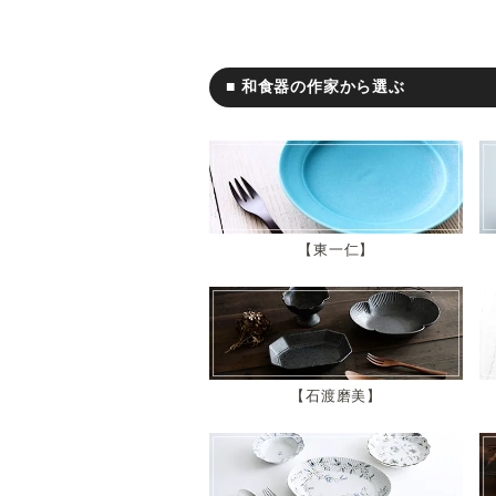
■ 和食器の作家から選ぶ
東一仁
石渡磨美