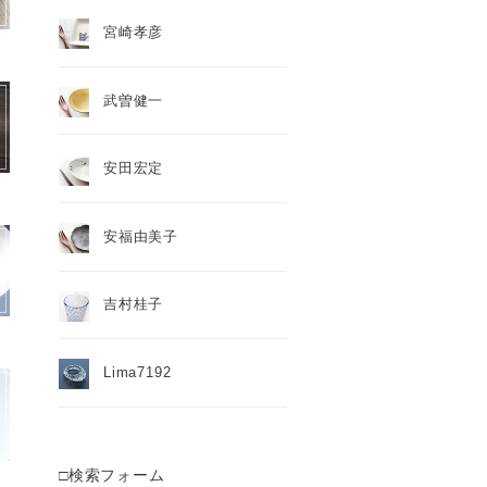
宮崎孝彦
武曽健一
安田宏定
安福由美子
吉村桂子
Lima7192
□検索フォーム