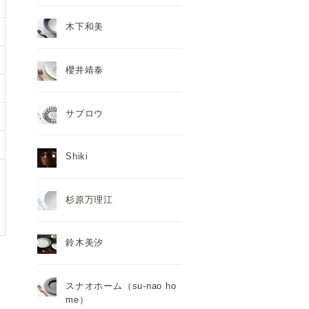
木下和美
櫻井靖泰
サブロウ
Shiki
杉原万理江
鈴木美汐
スナオホーム（su-nao ho
me）