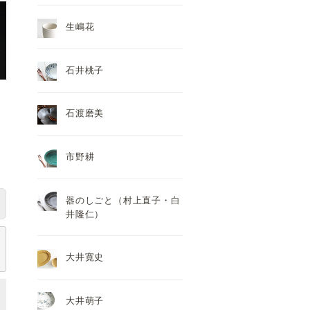
生嶋花
石井桃子
石渡磨美
市野耕
器のしごと（村上直子・白
井隆仁）
大井寛史
大井萌子