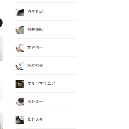
羽生直記
福井亜紀
古谷浩一
松本郁美
マルヤマウエア
水野幸一
見野大介