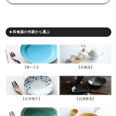
■ 和食器の作家から選ぶ
東一仁
生嶋花
石井桃子
石渡磨美