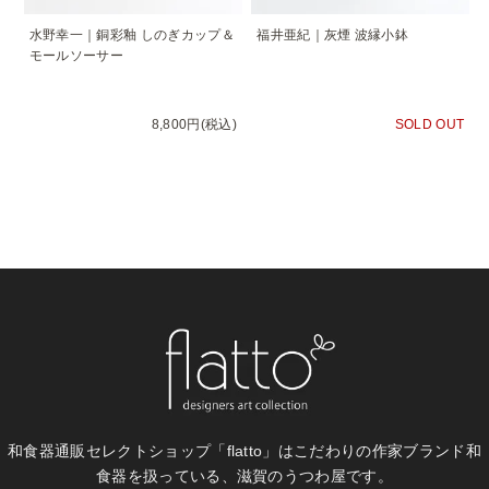
水野幸一｜銅彩釉 しのぎカップ＆
福井亜紀｜灰煙 波縁小鉢
モールソーサー
8,800円(税込)
SOLD OUT
和食器通販セレクトショップ「flatto」は
こだわりの作家ブランド和
食器を扱っている、滋賀のうつわ屋です。