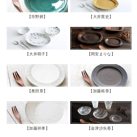
市野耕
大井寛史
大井萌子
岡安まりな
奥田章
加藤裕章
加藤祥孝
金津沙矢香