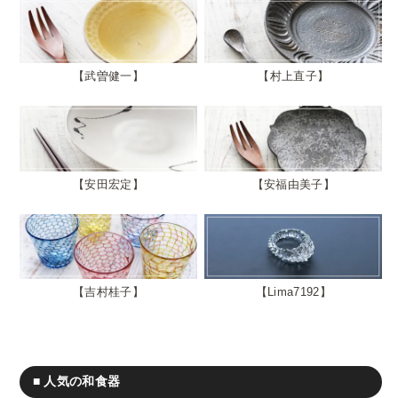
武曽健一
村上直子
安田宏定
安福由美子
吉村桂子
Lima7192
■ 人気の和食器