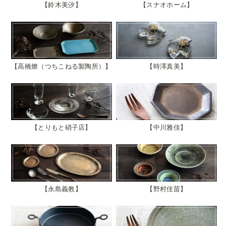
鈴木美汐
スナオホーム
高橋燎（つちこねる製陶所）
時澤真美
とりもと硝子店
中川雅佳
永島義教
野村佳苗