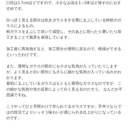
口径は1.7cmほどですので、小さなお花を1～2本ほど挿すのにおす
すめです。
白っぽく見える部分は吹きガラスをする際にまぶしている粉状のガ
ラスによるもの。
粉ガラスをまぶして吹いて成型し、そのあとに削ったり磨いたり加
工することで風景を表現しています。
加工後に再加熱すると、加工部分が透明に戻るので、模様ができる
といったわけです。
また、透明なガラスの部分にも小さな気泡が入っていたりします
が、よく見ると白い部分にもさらに細かな気泡が入っているのがわ
かります。
最初にまぶしているガラスはもともと透明なガラスなのですが、こ
の細かな気泡や光の反射によって白く見えるのだそう。 なんだか不
思議ですね。
こうやってひと手間かけて作られてるガラスですが、手作りならで
はの技法でよりいっそう味わいが感じられる仕上がりになっている
のです。