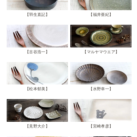
羽生直記
福井亜紀
古谷浩一
マルヤマウエア
松本郁美
水野幸一
見野大介
宮崎孝彦