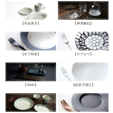
河合美月
神澤麻紀
木下和美
サブロウ
Shiki
杉原万理江