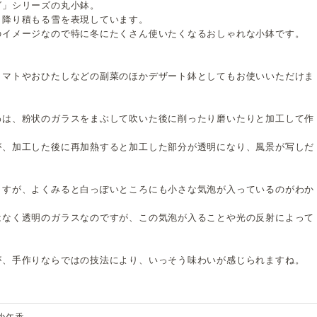
グ」シリーズの丸小鉢。
と降り積もる雪を表現しています。
のイメージなので特に冬にたくさん使いたくなるおしゃれな小鉢です。
トマトやおひたしなどの副菜のほかデザート鉢としてもお使いいただけま
わは、粉状のガラスをまぶして吹いた後に削ったり磨いたりと加工して作
が、加工した後に再加熱すると加工した部分が透明になり、風景が写しだ
ますが、よくみると白っぽいところにも小さな気泡が入っているのがわか
はなく透明のガラスなのですが、この気泡が入ることや光の反射によって
が、手作りならではの技法により、いっそう味わいが感じられますね。