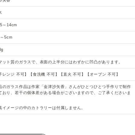
沙矢香
ス
.5～14cm
5～5cm
0g
マット質のガラスで、表面の上半分にはわずかに凹凸があります。
子レンジ 不可】【食洗機 不可】【直火 不可】【オーブン 不可】
品のガラス作品は作家「金津沙矢香」さんがひとつひとつ手作りで制作
ており、若干の個体差がある場合がございますので、ご了承くださいま
真イメージの中のカトラリーは付属しません。