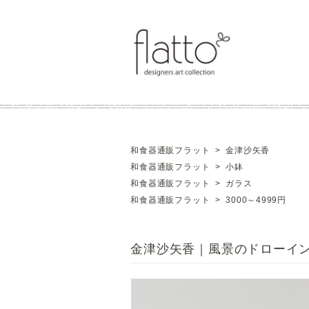
和食器通販フラット
>
金津沙矢香
和食器通販フラット
>
小鉢
和食器通販フラット
>
ガラス
和食器通販フラット
>
3000～4999円
金津沙矢香｜風景のドローイン