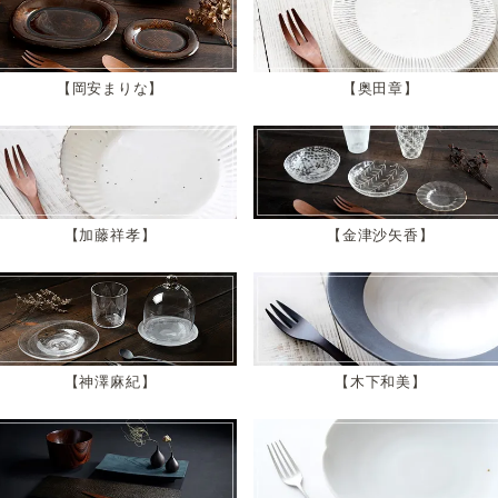
岡安まりな
奥田章
加藤祥孝
金津沙矢香
神澤麻紀
木下和美