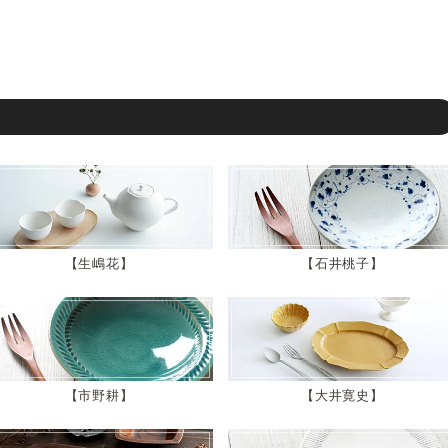
生嶋花
石井桃子
市野耕
大井寛史