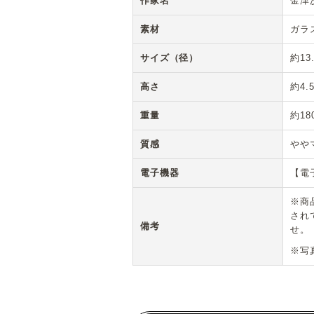
作家名
金津
素材
ガラ
サイズ（径）
約13
高さ
約4.
重量
約18
質感
やや
電子機器
【電
※商
され
備考
せ。
※写