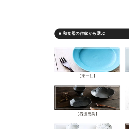
■ 和食器の作家から選ぶ
東一仁
石渡磨美