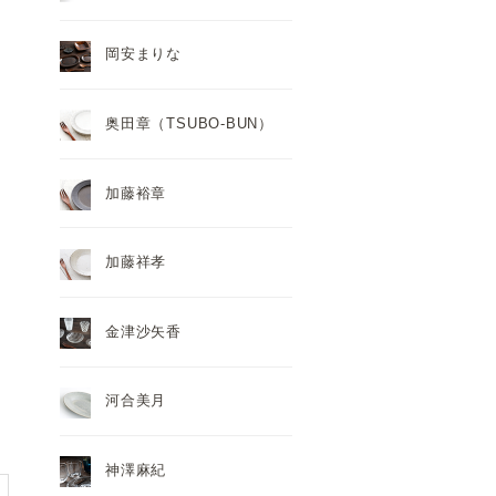
岡安まりな
奥田章（TSUBO-BUN）
加藤裕章
加藤祥孝
金津沙矢香
河合美月
神澤麻紀