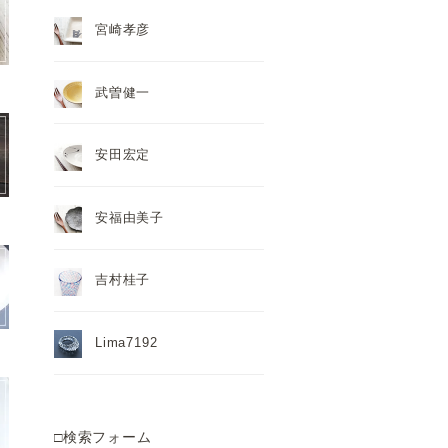
宮崎孝彦
武曽健一
安田宏定
安福由美子
吉村桂子
Lima7192
□検索フォーム