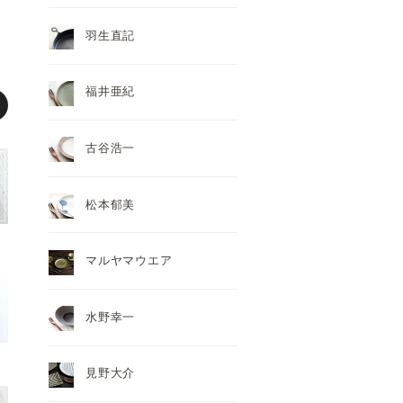
羽生直記
福井亜紀
古谷浩一
松本郁美
マルヤマウエア
水野幸一
見野大介