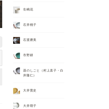
生嶋花
石井桃子
石渡磨美
市野耕
器のしごと（村上直子・白
井隆仁）
大井寛史
大井萌子