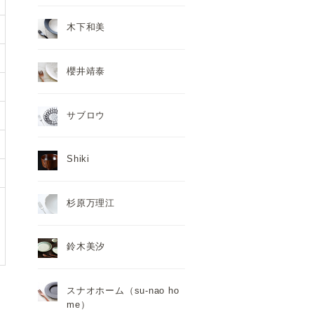
木下和美
櫻井靖泰
サブロウ
Shiki
杉原万理江
鈴木美汐
スナオホーム（su-nao ho
me）