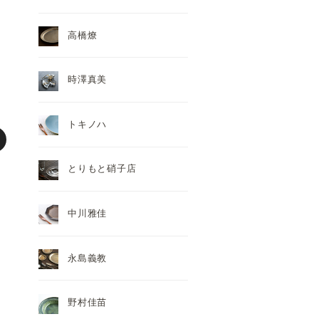
高橋燎
時澤真美
トキノハ
とりもと硝子店
中川雅佳
永島義教
野村佳苗