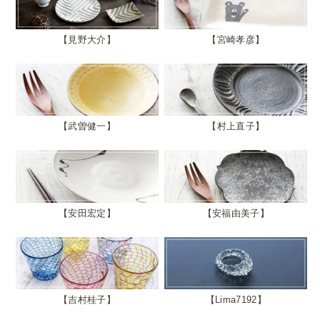
見野大介
宮崎孝彦
武曽健一
村上直子
安田宏定
安福由美子
吉村桂子
Lima7192