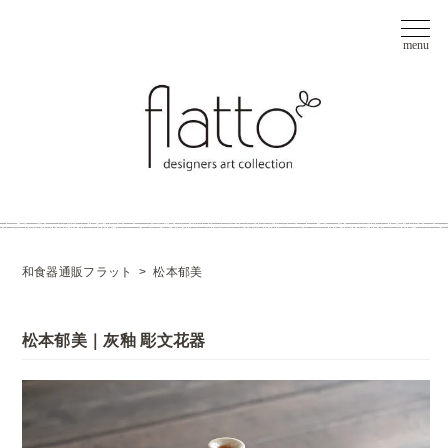
和食器通販フラット
>
松本郁美
松本郁美｜灰釉 彫文花器