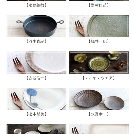
永島義教
野村佳苗
羽生直記
福井亜紀
古谷浩一
マルヤマウエア
松本郁美
水野幸一