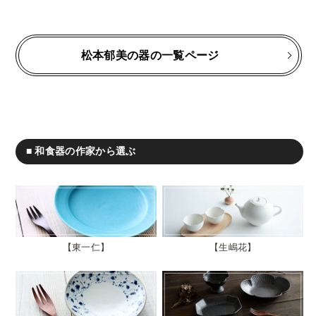
松本郁美の器の一覧ページ
■ 和食器の作家から選ぶ
東一仁
生嶋花