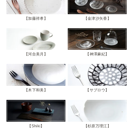
加藤祥孝
金津沙矢香
河合美月
神澤麻紀
木下和美
サブロウ
Shiki
杉原万理江