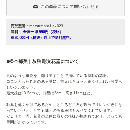
この商品について問い合わせる
商品型番
：matsumoto-i-ex023
送料
：
全国一律 990円（税込）
※20,000円（税抜）以上で送料無料。
■松本郁美｜灰釉 彫文花器について
蔦のような植物を、彫り出すことで描いている灰釉の花器。
コロンとした丸みのある胴に、首元はキュッと細く仕上げた可愛ら
しいシルエット。
最大径は10.5cmで、口径は3cm・高さ11cmほど。
釉薬を薄くかけてあるため、ところどころが鉄分でオレンジ色にな
っていたりと、とても味わのある表情をみせてくれています。
ぐるりと一周、花器の全体に彫りの模様が施されており、とっても
手間がかかっています。