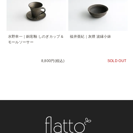
水野幸一｜銅彩釉 しのぎカップ＆
福井亜紀｜灰煙 波縁小鉢
モールソーサー
8,800円(税込)
SOLD OUT