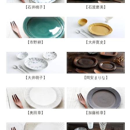
石井桃子
石渡磨美
市野耕
大井寛史
大井萌子
岡安まりな
奥田章
加藤裕章