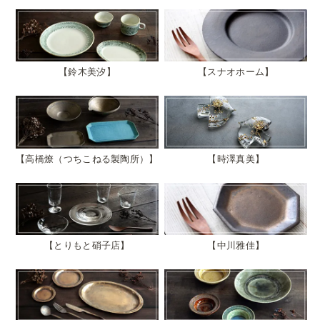
鈴木美汐
スナオホーム
高橋燎（つちこねる製陶所）
時澤真美
とりもと硝子店
中川雅佳