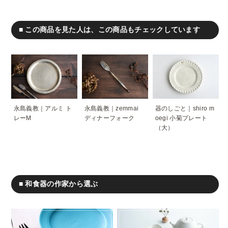
■ この商品を見た人は、この商品もチェックしています
永島義教｜アルミ ト
永島義教｜zemmai
器のしごと｜shiro m
レーM
ディナーフォーク
oegi 小菊プレート
（大）
■ 和食器の作家から選ぶ