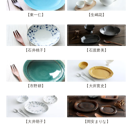
東一仁
生嶋花
石井桃子
石渡磨美
市野耕
大井寛史
大井萌子
岡安まりな