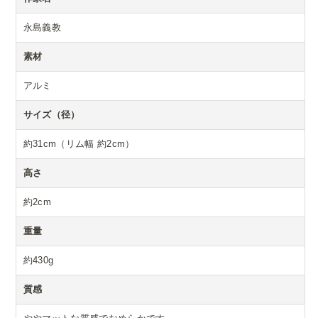
永島義教
素材
アルミ
サイズ（径）
約31cm（リム幅 約2cm）
高さ
約2cm
重量
約430g
質感