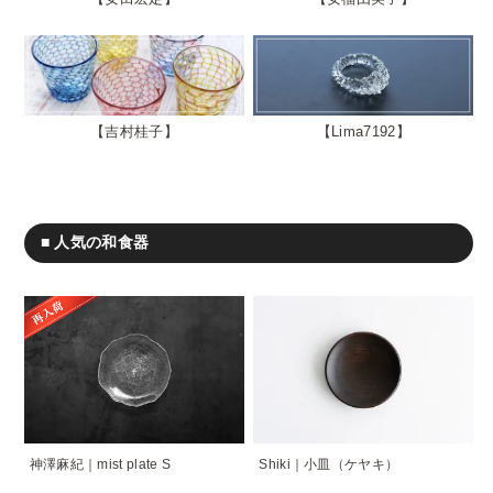
吉村桂子
Lima7192
■ 人気の和食器
神澤麻紀｜mist plate S
Shiki｜小皿（ケヤキ）