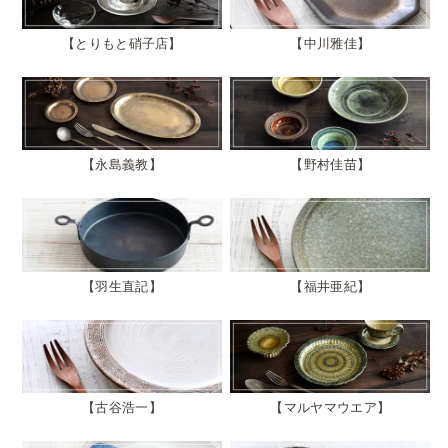
とりもと硝子店
中川雅佳
永島義教
野村佳苗
羽生直記
福井亜紀
古谷浩一
マルヤマウエア