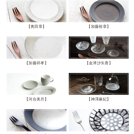
奥田章
加藤裕章
加藤祥孝
金津沙矢香
河合美月
神澤麻紀