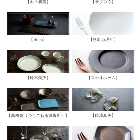
木下和美
サブロウ
Shiki
杉原万理江
鈴木美汐
スナオホーム
高橋燎（つちこねる製陶所）
時澤真美