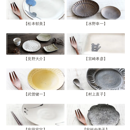
松本郁美
水野幸一
見野大介
宮崎孝彦
武曽健一
村上直子
安田宏定
安福由美子