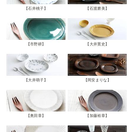
石井桃子
石渡磨美
市野耕
大井寛史
大井萌子
岡安まりな
奥田章
加藤裕章