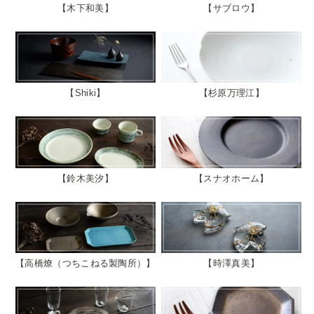
木下和美
サブロウ
Shiki
杉原万理江
鈴木美汐
スナオホーム
高橋燎（つちこねる製陶所）
時澤真美