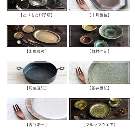
とりもと硝子店
中川雅佳
永島義教
野村佳苗
羽生直記
福井亜紀
古谷浩一
マルヤマウエア