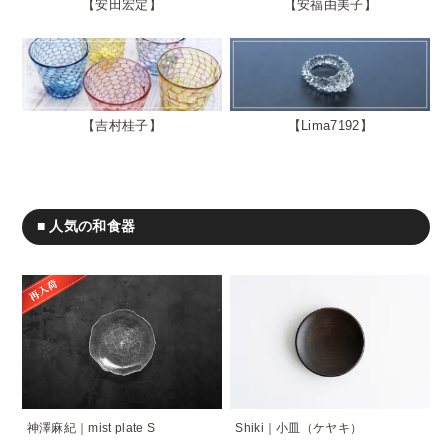
安田宏定
安福由美子
吉村桂子
Lima7192
■ 人気の和食器
神澤麻紀｜mist plate S
Shiki｜小皿（ケヤキ）