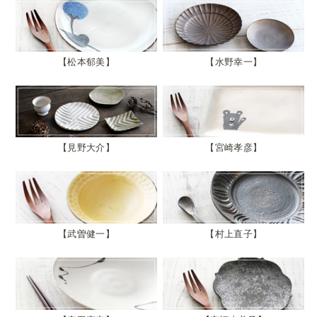
松本郁美
水野幸一
見野大介
宮崎孝彦
武曽健一
村上直子