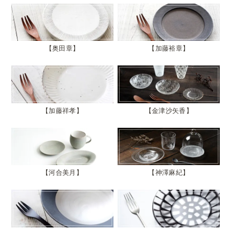
奥田章
加藤裕章
加藤祥孝
金津沙矢香
河合美月
神澤麻紀