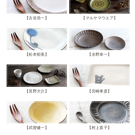
古谷浩一
マルヤマウエア
松本郁美
水野幸一
見野大介
宮崎孝彦
武曽健一
村上直子