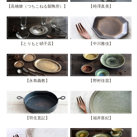
高橋燎（つちこねる製陶所）
時澤真美
とりもと硝子店
中川雅佳
永島義教
野村佳苗
羽生直記
福井亜紀