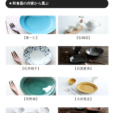
■ 和食器の作家から選ぶ
東一仁
生嶋花
石井桃子
石渡磨美
市野耕
大井寛史