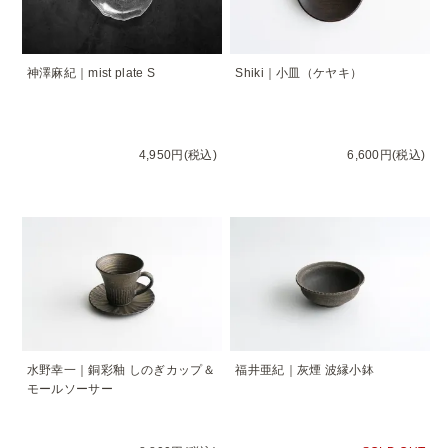
神澤麻紀｜mist plate S
Shiki｜小皿（ケヤキ）
4,950円(税込)
6,600円(税込)
水野幸一｜銅彩釉 しのぎカップ＆
福井亜紀｜灰煙 波縁小鉢
モールソーサー