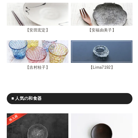
安田宏定
安福由美子
吉村桂子
Lima7192
■ 人気の和食器