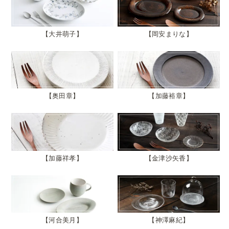
大井萌子
岡安まりな
奥田章
加藤裕章
加藤祥孝
金津沙矢香
河合美月
神澤麻紀