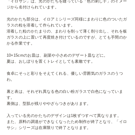
「イロサシ」は、光のかたちを縫っている「色の刺し子」のイメー
ジから名付けられています。
光のかたち部分は、イロアミシリーズ同様にまわりに色のついたガ
ラスの粒を溶着して作られています。
溶着した粒のかたまりの、まわりを削って薄く削り出し、それを板
ガラスの上に置いて再度焼き付けているのですが、とても手間のか
かる作業です。
10×15cmのお皿は、副菜や小さめのデザート皿などに。
夏は、おしぼりを置くトレイとしても素敵です。
食卓にそっと彩りをそえてくれる、優しい雰囲気のガラスのうつ
わ。
裏と表は、それぞれ異なる色の白い粉ガラスで白色になっていま
す。
裏側は、型肌が残りややざらつきがあります。
入っている光のかたちのデザインは1枚ずつすべて異なります。
また、原料の調達ができなくなったため制作が終了となり、「イロ
サシ」シリーズは在庫限りで終了となります。