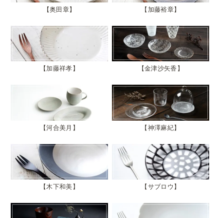
奥田章
加藤裕章
加藤祥孝
金津沙矢香
河合美月
神澤麻紀
木下和美
サブロウ