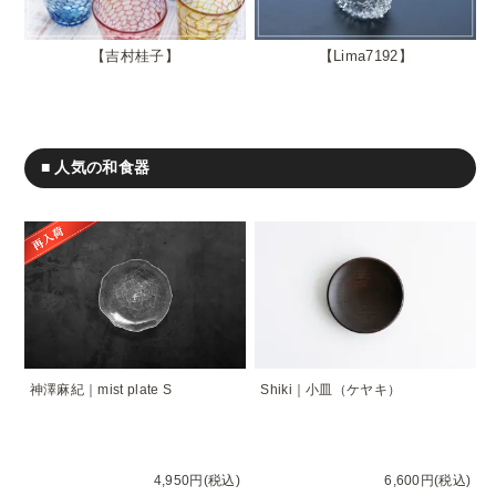
吉村桂子
Lima7192
■ 人気の和食器
神澤麻紀｜mist plate S
Shiki｜小皿（ケヤキ）
4,950円(税込)
6,600円(税込)