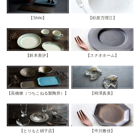
Shiki
杉原万理江
鈴木美汐
スナオホーム
高橋燎（つちこねる製陶所）
時澤真美
とりもと硝子店
中川雅佳