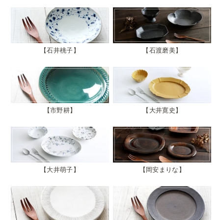
石井桃子
石渡磨美
市野耕
大井寛史
大井萌子
岡安まりな