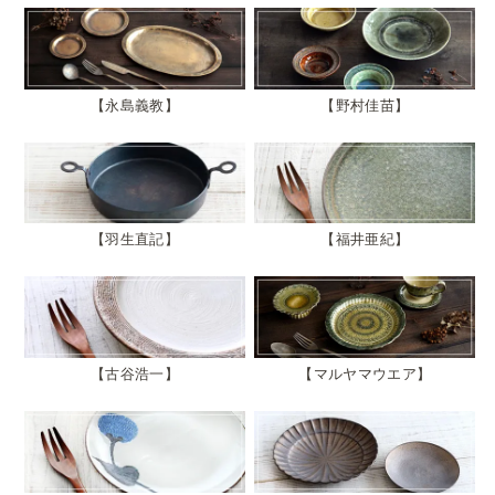
永島義教
野村佳苗
羽生直記
福井亜紀
古谷浩一
マルヤマウエア