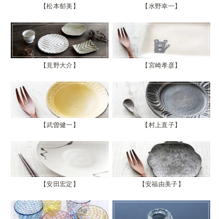
松本郁美
水野幸一
見野大介
宮崎孝彦
武曽健一
村上直子
安田宏定
安福由美子