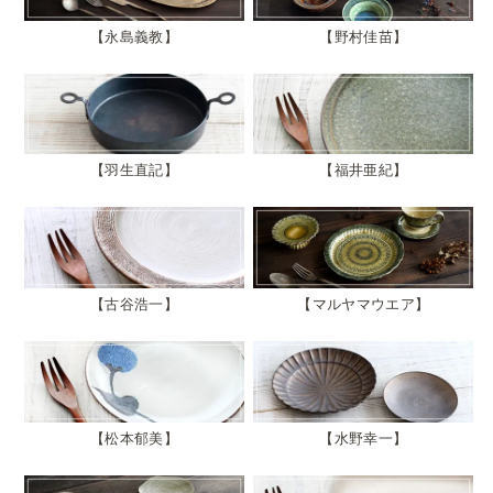
永島義教
野村佳苗
羽生直記
福井亜紀
古谷浩一
マルヤマウエア
松本郁美
水野幸一