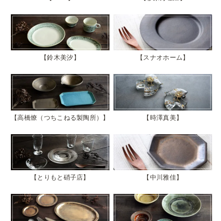
鈴木美汐
スナオホーム
高橋燎（つちこねる製陶所）
時澤真美
とりもと硝子店
中川雅佳