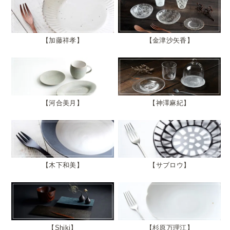
加藤祥孝
金津沙矢香
河合美月
神澤麻紀
木下和美
サブロウ
Shiki
杉原万理江