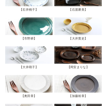
石井桃子
石渡磨美
市野耕
大井寛史
大井萌子
岡安まりな
奥田章
加藤裕章