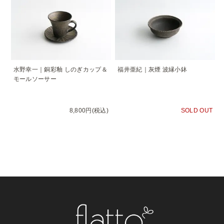
水野幸一｜銅彩釉 しのぎカップ＆
福井亜紀｜灰煙 波縁小鉢
モールソーサー
8,800円(税込)
SOLD OUT