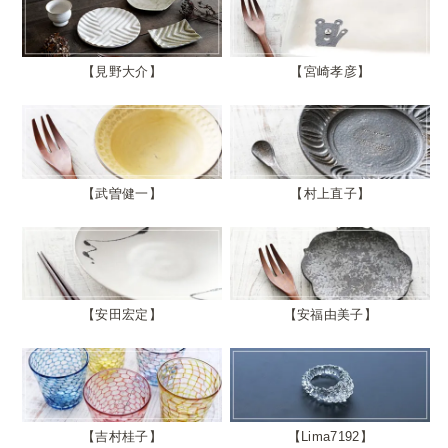
見野大介
宮崎孝彦
武曽健一
村上直子
安田宏定
安福由美子
吉村桂子
Lima7192