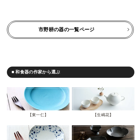
市野耕の器の一覧ページ
■ 和食器の作家から選ぶ
東一仁
生嶋花