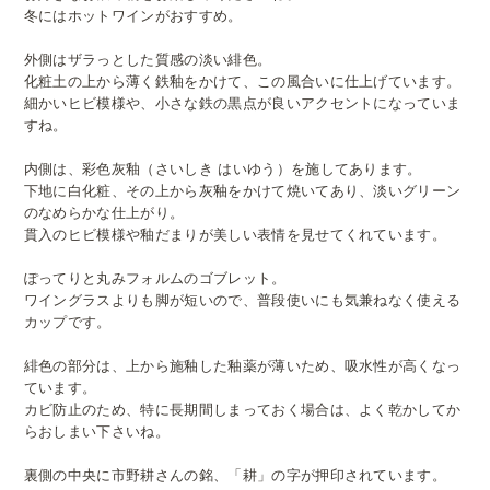
冬にはホットワインがおすすめ。
外側はザラっとした質感の淡い緋色。
化粧土の上から薄く鉄釉をかけて、この風合いに仕上げています。
細かいヒビ模様や、小さな鉄の黒点が良いアクセントになっていま
すね。
内側は、彩色灰釉（さいしき はいゆう）を施してあります。
下地に白化粧、その上から灰釉をかけて焼いてあり、淡いグリーン
のなめらかな仕上がり。
貫入のヒビ模様や釉だまりが美しい表情を見せてくれています。
ぽってりと丸みフォルムのゴブレット。
ワイングラスよりも脚が短いので、普段使いにも気兼ねなく使える
カップです。
緋色の部分は、上から施釉した釉薬が薄いため、吸水性が高くなっ
ています。
カビ防止のため、特に長期間しまっておく場合は、よく乾かしてか
らおしまい下さいね。
裏側の中央に市野耕さんの銘、「耕」の字が押印されています。