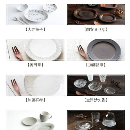
大井萌子
岡安まりな
奥田章
加藤裕章
加藤祥孝
金津沙矢香