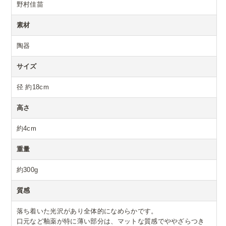
野村佳苗
素材
陶器
サイズ
径 約18cm
高さ
約4cm
重量
約300g
質感
落ち着いた光沢があり全体的になめらかです。
口元など釉薬が特に薄い部分は、マットな質感でややざらつき