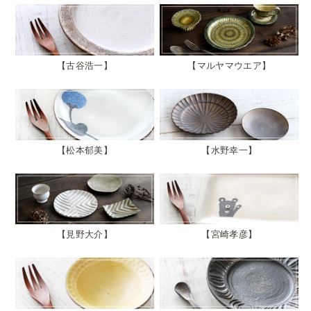
古谷浩一
マルヤマウエア
松本郁美
水野幸一
見野大介
宮崎孝彦