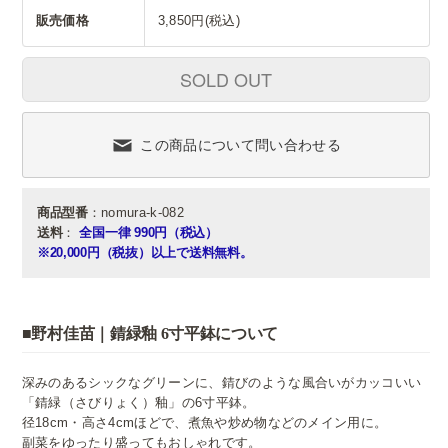
販売価格
3,850円(税込)
SOLD OUT
この商品について問い合わせる
商品型番
：nomura-k-082
送料
：
全国一律 990円（税込）
※20,000円（税抜）以上で送料無料。
■野村佳苗｜錆緑釉 6寸平鉢について
深みのあるシックなグリーンに、錆びのような風合いがカッコいい
「錆緑（さびりょく）釉」の6寸平鉢。
径18cm・高さ4cmほどで、煮魚や炒め物などのメイン用に。
副菜をゆったり盛ってもおしゃれです。