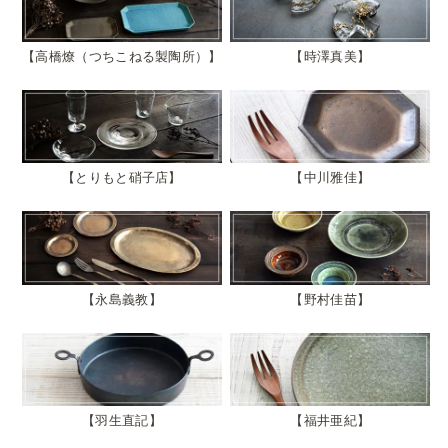
高橋燎（つちこねる製陶所）
時澤真美
とりもと硝子店
中川雅佳
永島義教
野村佳苗
羽生直記
福井亜紀