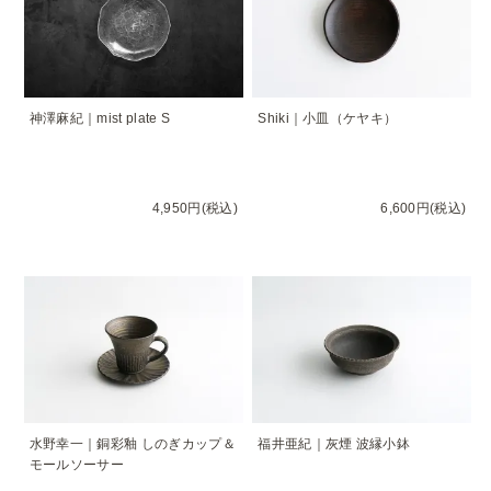
神澤麻紀｜mist plate S
Shiki｜小皿（ケヤキ）
4,950円(税込)
6,600円(税込)
水野幸一｜銅彩釉 しのぎカップ＆
福井亜紀｜灰煙 波縁小鉢
モールソーサー