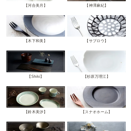
河合美月
神澤麻紀
木下和美
サブロウ
Shiki
杉原万理江
鈴木美汐
スナオホーム