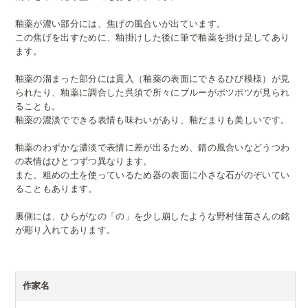
釉薬が濃い部分には、焦げの風合いが出ています。
この焦げを出すために、釉掛けした後に筆で釉薬を掛け足してあり
ます。
釉薬の溜まった部分には貫入（釉薬の表面にできるひび模様）が見
られたり、釉薬に調合した呉須で所々にブルーがポツポツが見られ
ることも。
釉薬の濃淡でできる表情も味わいがあり、釉だまりも美しいです。
釉薬のわずかな濃淡で表情に差が出るため、錆の風合いなどうつわ
の表情はひとつずつ異なります。
また、粗めの土を使っているため器の表面に小さな石がのぞいてい
ることもあります。
裏側には、ひらがなの「の」を少し崩したような野村佳苗さんの銘
が彫り入れてあります。
作家名