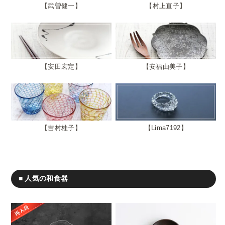
武曽健一
村上直子
安田宏定
安福由美子
吉村桂子
Lima7192
■ 人気の和食器