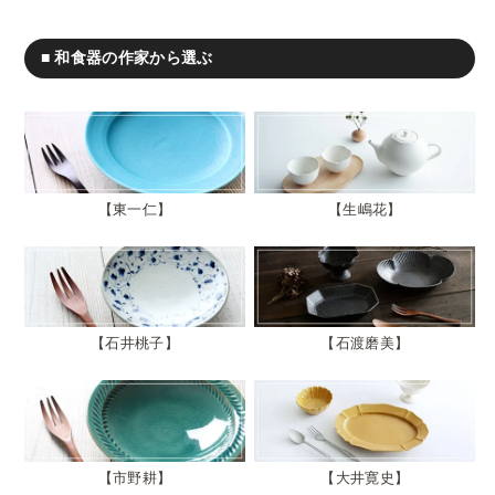
■ 和食器の作家から選ぶ
東一仁
生嶋花
石井桃子
石渡磨美
市野耕
大井寛史