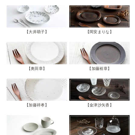
大井萌子
岡安まりな
奥田章
加藤裕章
加藤祥孝
金津沙矢香