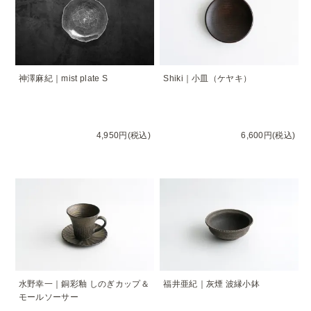
神澤麻紀｜mist plate S
Shiki｜小皿（ケヤキ）
4,950円(税込)
6,600円(税込)
水野幸一｜銅彩釉 しのぎカップ＆
福井亜紀｜灰煙 波縁小鉢
モールソーサー