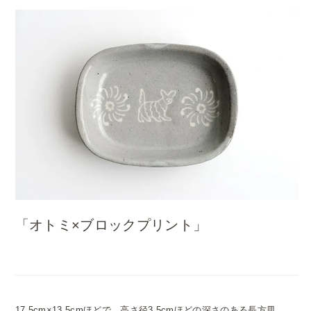
「オトミ×ブロックプリント」
17.5cm×13.5cmほどで、高さ径3.5cmほどの深さのある長方皿。