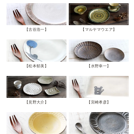
古谷浩一
マルヤマウエア
松本郁美
水野幸一
見野大介
宮崎孝彦