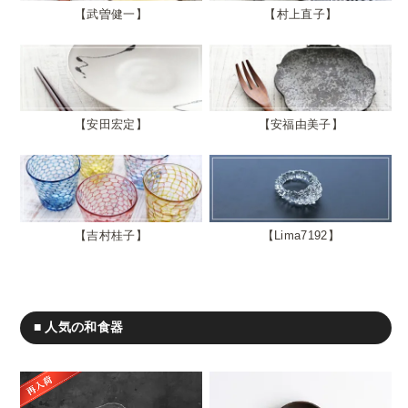
武曽健一
村上直子
安田宏定
安福由美子
吉村桂子
Lima7192
■ 人気の和食器