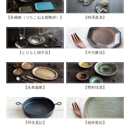
高橋燎（つちこねる製陶所）
時澤真美
とりもと硝子店
中川雅佳
永島義教
野村佳苗
羽生直記
福井亜紀