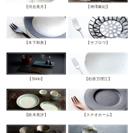
河合美月
神澤麻紀
木下和美
サブロウ
Shiki
杉原万理江
鈴木美汐
スナオホーム