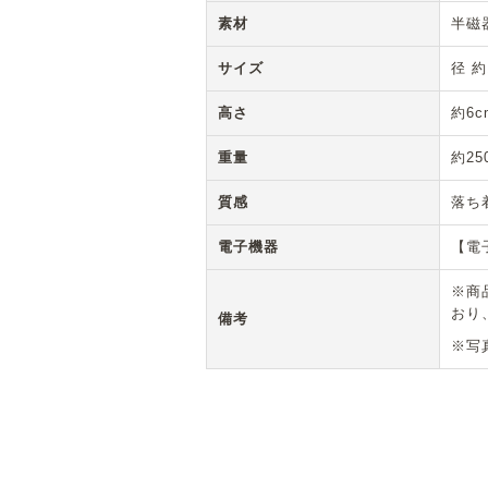
素材
半磁
サイズ
径 約
高さ
約6c
重量
約25
質感
落ち
電子機器
【電
※商
おり
備考
※写