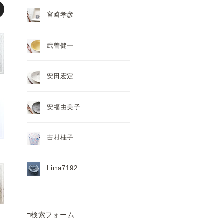
宮崎孝彦
武曽健一
安田宏定
安福由美子
吉村桂子
Lima7192
□検索フォーム