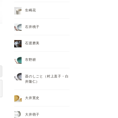
生嶋花
石井桃子
石渡磨美
市野耕
器のしごと（村上直子・白
井隆仁）
大井寛史
大井萌子