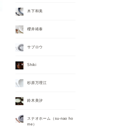
木下和美
櫻井靖泰
サブロウ
Shiki
杉原万理江
鈴木美汐
スナオホーム（su-nao ho
me）