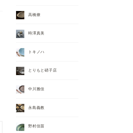
高橋燎
時澤真美
トキノハ
とりもと硝子店
中川雅佳
永島義教
野村佳苗