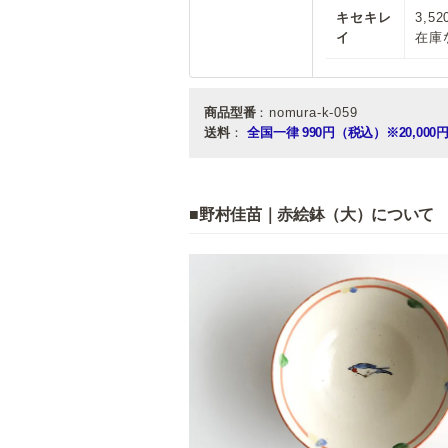
キセキレ
3,5
イ
在庫
商品型番
：nomura-k-059
送料
：
全国一律 990円（税込）
※20,0
■野村佳苗｜赤絵鉢（大）について