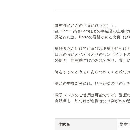
野村佳苗さんの「赤絵鉢（大）」。
径15cm・高さ6cmほどの半磁器の上絵
見込みには、flattoの店舗がある比良
鳥好きさんには特に喜ばれる鳥の絵付け
口元の赤絵と色とりどりのワンポイント
外側も一面赤絵付けがされており、優し
箸をすすめるうちにあらわれてくる絵付
高台の中央部分には、ひらがなの「の」
電子レンジのご使用は可能ですが、過度
食洗機も、絵付けが色褪せたり剥がれの
作家名
野村