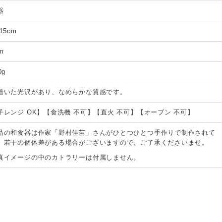
器
15cm
m
0g
着いた光沢があり、なめらかな質感です。
子レンジ OK】【食洗機 不可】【直火 不可】【オーブン 不可】
品の和食器は作家「野村佳苗」さんがひとつひとつ手作りで制作されて
、若干の個体差がある場合がございますので、ご了承くださいませ。
真イメージの中のカトラリーは付属しません。