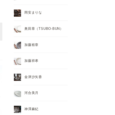
岡安まりな
奥田章（TSUBO-BUN）
加藤裕章
加藤祥孝
金津沙矢香
河合美月
神澤麻紀