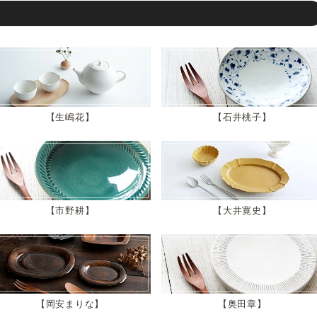
生嶋花
石井桃子
市野耕
大井寛史
岡安まりな
奥田章