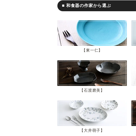
■ 和食器の作家から選ぶ
東一仁
石渡磨美
大井萌子