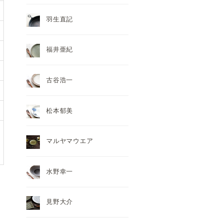
羽生直記
福井亜紀
古谷浩一
松本郁美
マルヤマウエア
水野幸一
見野大介