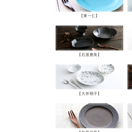
東一仁
石渡磨美
大井萌子