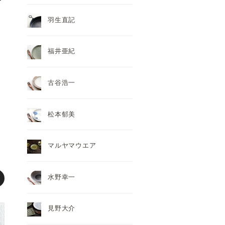
羽生直記
福井亜紀
古谷浩一
松本郁美
マルヤマウエア
水野幸一
見野大介