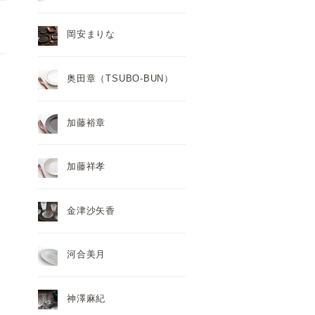
岡安まりな
奥田章（TSUBO-BUN）
。
加藤裕章
加藤祥孝
金津沙矢香
河合美月
神澤麻紀