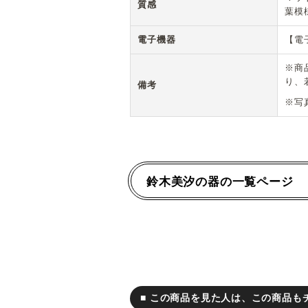
質感
葉模
電子機器
【電
※商
り、
備考
※写
鈴木美汐の器の一覧ページ
■ この商品を見た人は、この商品も