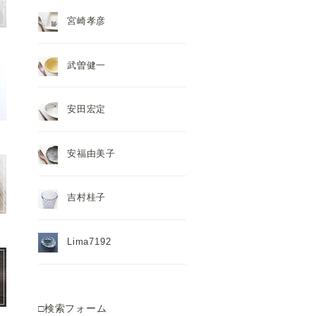
宮崎孝彦
武曽健一
安田宏定
安福由美子
吉村桂子
Lima7192
□検索フォーム