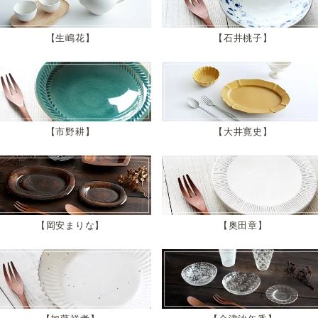
生嶋花
石井桃子
市野耕
大井寛史
岡安まりな
奥田章