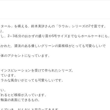
・タール」を構える、鈴木美汐さんの「ラウル」シリーズの7寸皿です。
り。
し、2～3名分のおかずの盛り皿や5号サイズまでならホールケーキにも
描かれた、濃淡のある優しいグリーンの葉模様がとっても可愛らしいで
全体のアクセントになっています。
らインスピレーションを受けて作られたシリーズ。
しています。
ュラルな風合いがとっても可愛らしいです。
合い。
ばれるヒビ模様が入っています。
で釉薬の表面にできるもの。
込んでいき、だんだんと目立ってきます。