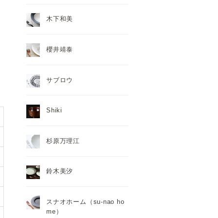
木下和美
櫻井靖泰
サブロウ
Shiki
杉原万理江
鈴木美汐
スナオホーム（su-nao ho
me）