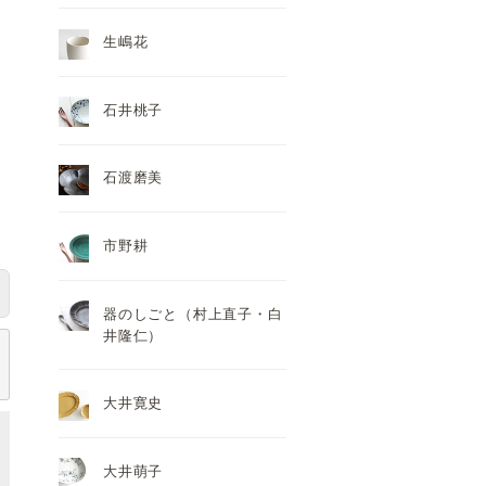
生嶋花
石井桃子
石渡磨美
市野耕
器のしごと（村上直子・白
井隆仁）
大井寛史
大井萌子