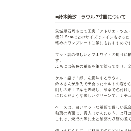
■鈴木美汐｜ラウル 7寸皿について
茨城県石岡市にて工房「アトリエ・ツム
径21.5cmほどのサイズでメインもゆった
軽めのワンプレートご飯にもおすすめです
マット調の優しいオフホワイトの周りに
す。
ふちには茶色の釉薬を筆で塗ってあり、
ケルト語で「緑」を意味するラウル。
鈴木さんが旅先で出会ったケルトの森か
削りの細工で葉を表現し、釉薬で色付け
にじんだような優しいグリーンで、ナチ
ベースは、白いマットな釉薬で優しい風
釉薬の表面に、貫入（かんにゅう）と呼
これは、焼成の際に土と釉薬の収縮の差
使い込むうちに、お料理の色などが入り