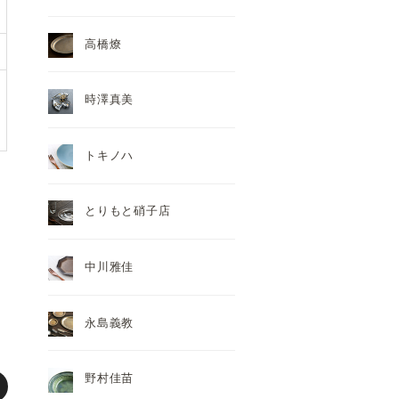
高橋燎
時澤真美
トキノハ
とりもと硝子店
中川雅佳
永島義教
野村佳苗