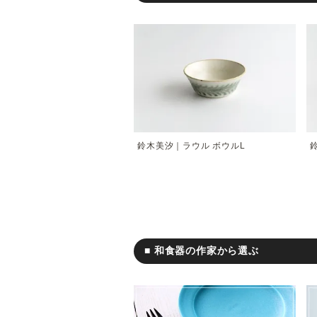
鈴木美汐｜ラウル ボウルL
■ 和食器の作家から選ぶ