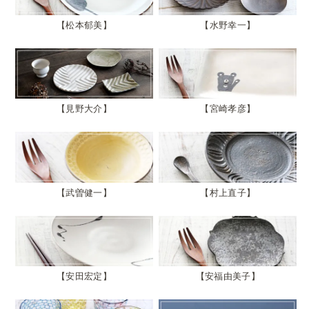
松本郁美
水野幸一
見野大介
宮崎孝彦
武曽健一
村上直子
安田宏定
安福由美子