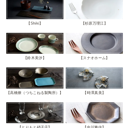
Shiki
杉原万理江
鈴木美汐
スナオホーム
高橋燎（つちこねる製陶所）
時澤真美
とりもと硝子店
中川雅佳