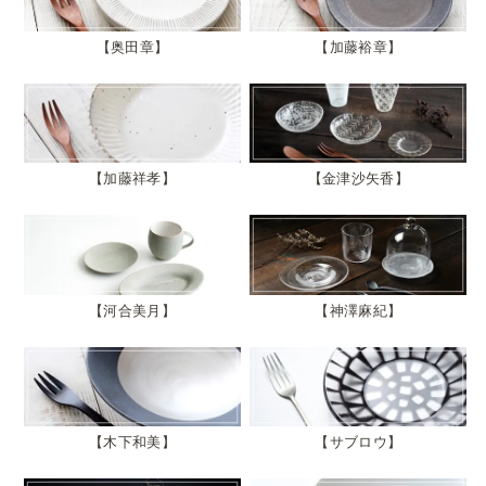
奥田章
加藤裕章
加藤祥孝
金津沙矢香
河合美月
神澤麻紀
木下和美
サブロウ