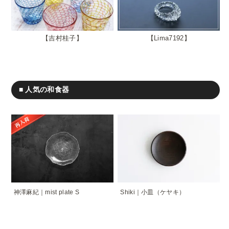
吉村桂子
Lima7192
■ 人気の和食器
神澤麻紀｜mist plate S
Shiki｜小皿（ケヤキ）