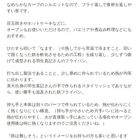
なめらかなカーブのシルエットなので、フライ返しで食材を返しや
すい形です。
目玉焼きやホットケーキなどに。
オーブンもお使いいただけるので、パエリアや煮込み料理などにも
おすすめ。
ひたすら叩いて「なます」（※熱してから常温で冷ますこと。叩い
て固くなった鉄を軟化させるための工程）を繰り返し、少しずつ曲
げて成型される羽生直記さんのフライパン。
打ち出し製法であることと、少し厚めに作られているため熱が均等
に伝わります。
美大出身の羽生直記さんの手で作られるスタイリッシュでありなが
ら、使い勝手も追及された鉄フライパン。
持ち手と本体は別々のパーツで作られているため、熱が伝わりにく
く熱くなりにくい構造。（持ち手が小さいため片手パンに比べると
熱が伝わりやすく、火が直接取っ手にあたっている場合やオーブン
使用後は特に熱くなりますのでご注意くださいね。）
『鉄は難しそう』というイメージをお持ちの方も多いと思います