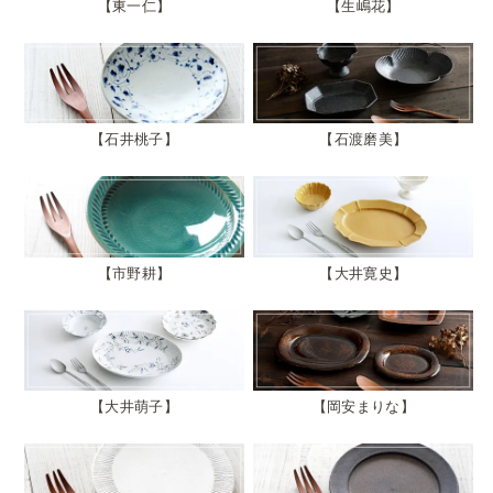
東一仁
生嶋花
石井桃子
石渡磨美
市野耕
大井寛史
大井萌子
岡安まりな