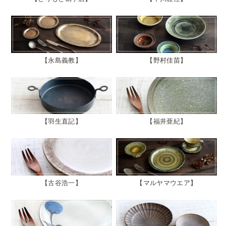
永島義教
野村佳苗
羽生直記
福井亜紀
古谷浩一
マルヤマウエア