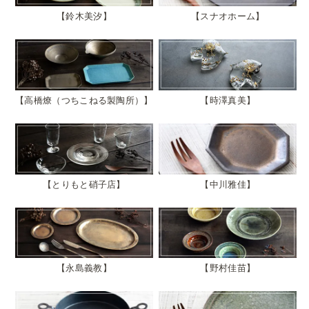
鈴木美汐
スナオホーム
高橋燎（つちこねる製陶所）
時澤真美
とりもと硝子店
中川雅佳
永島義教
野村佳苗