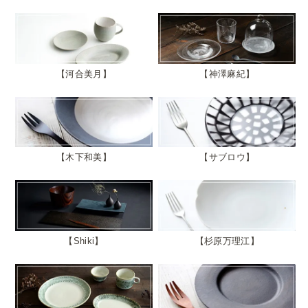
河合美月
神澤麻紀
木下和美
サブロウ
Shiki
杉原万理江