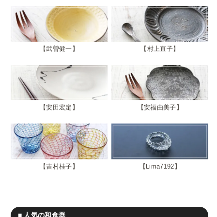
武曽健一
村上直子
安田宏定
安福由美子
吉村桂子
Lima7192
■ 人気の和食器