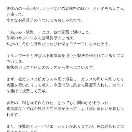
箸休めの一品用やしょう油などの調味料のほか、おかずをちょこん
と盛って。
小さなお茶菓子のうつわにもおしゃれです。
「あふみ（淡海）」とは、昔の言葉で湖のこと。
作家のサブロウさんは滋賀県のご出身。
幼少のころから身近だったびわ湖をモチーフにされたそう。
キルンワークと呼ばれる電気窯を用いた製法で作られているサブロ
ウガラス。
板状のガラスと粉状のガラスから作られています。
まず、板ガラスと粉ガラスを窯で溶着し、ガラスの周りを削ったり
表面を磨いたりして整え、今度は型に乗せて再度窯入れし、ガラス
を曲げて成型して完成。
多数の工程を経て作られた、とっても手間のかかるうつわ。
電気窯ならではの独特の雰囲気があって、より深い味わいを感じら
れます。
また、多数のカラーバリエーションがありますが、色の調合もご自