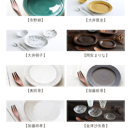
市野耕
大井寛史
大井萌子
岡安まりな
奥田章
加藤裕章
加藤祥孝
金津沙矢香