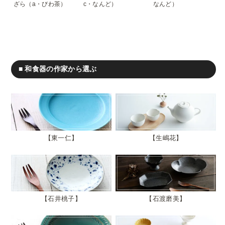
ざら（a・びわ茶）
c・なんど）
なんど）
■ 和食器の作家から選ぶ
東一仁
生嶋花
石井桃子
石渡磨美