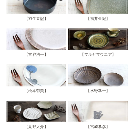
羽生直記
福井亜紀
古谷浩一
マルヤマウエア
松本郁美
水野幸一
見野大介
宮崎孝彦