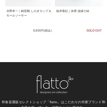
水野幸一｜銅彩釉 しのぎカップ＆
福井亜紀｜灰煙 波縁小鉢
モールソーサー
8,800円(税込)
SOLD OUT
和食器通販セレクトショップ「flatto」は
こだわりの作家ブランド和