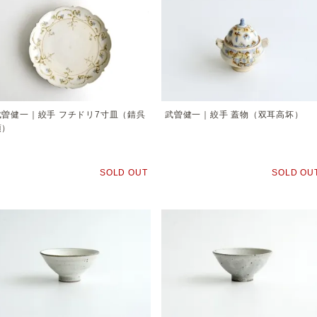
武曽健一｜絞手 フチドリ7寸皿（錆呉
武曽健一｜絞手 蓋物（双耳高坏）
須）
SOLD OUT
SOLD OU