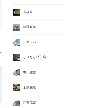
高橋燎
時澤真美
トキノハ
T
とりもと硝子店
中川雅佳
永島義教
野村佳苗
）