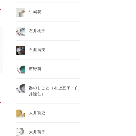
T
生嶋花
石井桃子
石渡磨美
市野耕
器のしごと（村上直子・白
井隆仁）
T
大井寛史
大井萌子