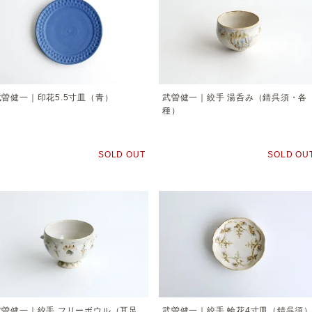
武曽健一｜印花5.5寸皿（青）
武曽健一｜絞手 湯呑み（錆呉須・各
種）
SOLD OUT
SOLD OU
武曽健一｜絞手 フリーボウル（耳足
武曽健一｜絞手 輪花4寸皿（錆呉須