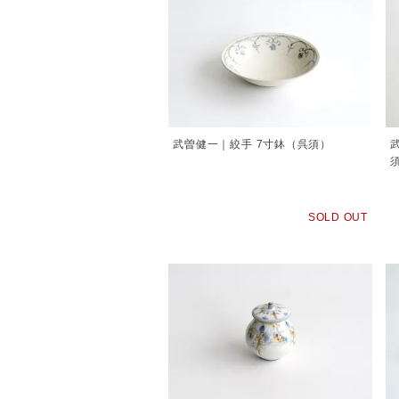
武曽健一｜絞手 7寸鉢（呉須）
SOLD OUT