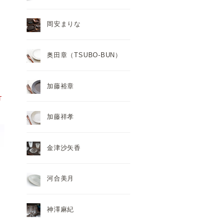
岡安まりな
奥田章（TSUBO-BUN）
灰
加藤裕章
T
加藤祥孝
金津沙矢香
河合美月
神澤麻紀
）