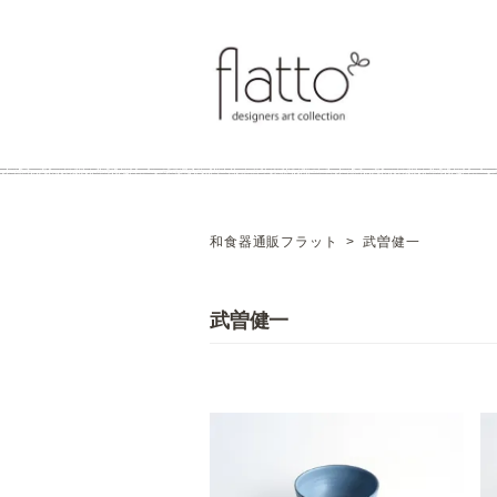
和食器通販フラット
>
武曽健一
武曽健一