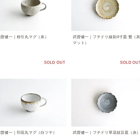
武曽健一｜粉引丸マグ（灰）
武曽健一｜フチドリ線刻4寸皿 鶯（
マット）
SOLD OUT
SOLD OU
武曽健一｜印花丸マグ（白ツヤ）
武曽健一｜フチドリ草花紋豆皿（灰