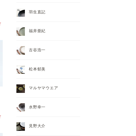
羽生直記
T
福井亜紀
古谷浩一
松本郁美
マルヤマウエア
呉
水野幸一
T
見野大介