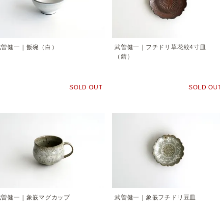
武曽健一｜飯碗（白）
武曽健一｜フチドリ草花紋4寸皿
（錆）
SOLD OUT
SOLD OU
武曽健一｜象嵌マグカップ
武曽健一｜象嵌フチドリ豆皿