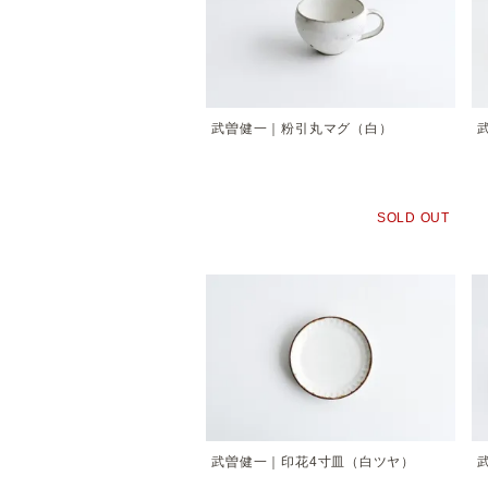
武曽健一｜粉引丸マグ（白）
SOLD OUT
武曽健一｜印花4寸皿（白ツヤ）