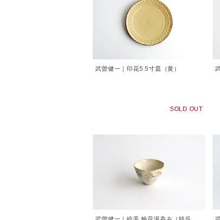
武曽健一｜印花5.5寸皿（黄）
SOLD OUT
武曽健一｜絞手 輪花湯呑み（錆呉