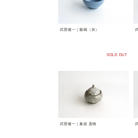
武曽健一｜飯碗（灰）
SOLD OUT
武曽健一｜象嵌 蓋物