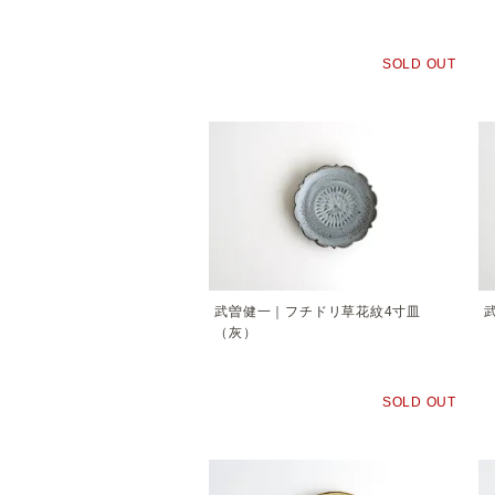
SOLD OUT
武曽健一｜フチドリ草花紋4寸皿
（灰）
SOLD OUT