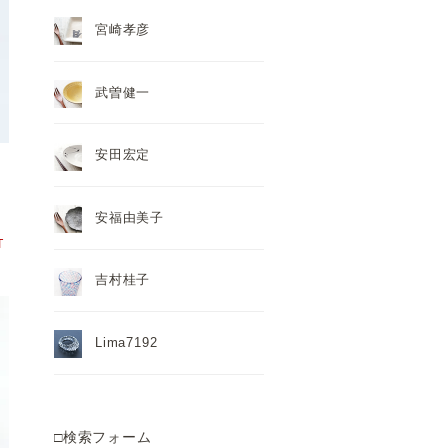
宮崎孝彦
武曽健一
安田宏定
安福由美子
T
吉村桂子
Lima7192
□検索フォーム