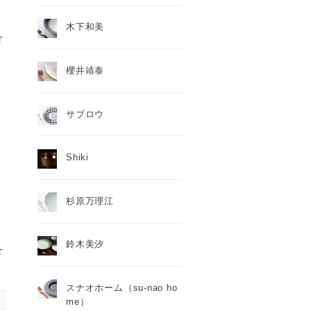
木下和美
T
櫻井靖泰
サブロウ
Shiki
）
杉原万理江
鈴木美汐
T
スナオホーム（su-nao ho
me）